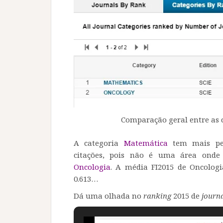
Comparação geral entre as 
A categoria
Matemática
tem mais per
citações, pois não é uma área ond
Oncologia
. A média FI2015 de Oncolog
0.613…
Dá uma olhada no
ranking
2015 de
journ