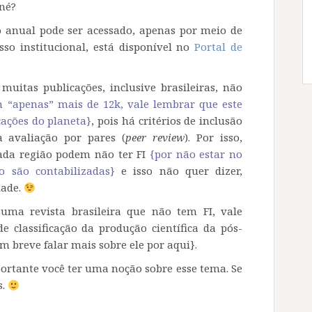
 né?
 anual pode ser acessado, apenas por meio de
so institucional, está disponível no
Portal de
:
muitas publicações, inclusive brasileiras, não
m “apenas” mais de 12k, vale lembrar que este
ações do planeta}
, pois há critérios de inclusão
a avaliação por pares (
peer review
). Por isso,
ada região podem não ter FI
{por não estar no
o são contabilizadas}
e isso não quer dizer,
dade.
uma revista brasileira que não tem FI, vale
de classificação da produção científica da pós-
 breve falar mais sobre ele por aqui}.
portante você ter uma noção sobre esse tema. Se
s.