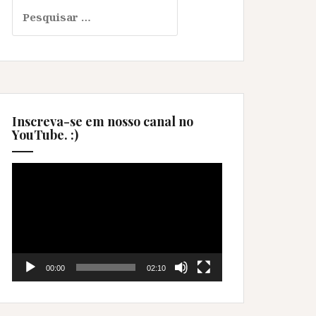
Pesquisar
por:
Inscreva-se em nosso canal no
YouTube. :)
Tocador
de
vídeo
00:00
02:10