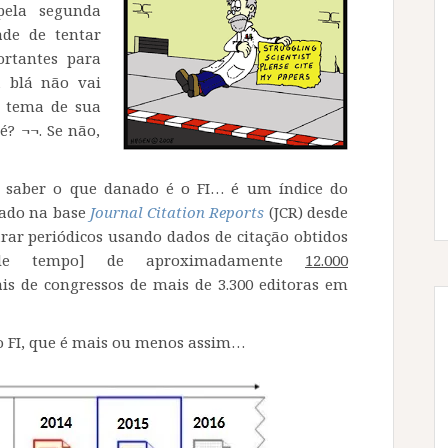
 pela segunda
de de tentar
ortantes para
 blá não vai
o tema de sua
é? ¬¬. Se não,
 saber o que danado é o FI… é um índice do
cado na base
Journal Citation Reports
(JCR) desde
rar periódicos usando dados de citação obtidos
de tempo] de aproximadamente
12.000
ais de congressos de mais de 3.300 editoras em
r o FI, que é mais ou menos assim…