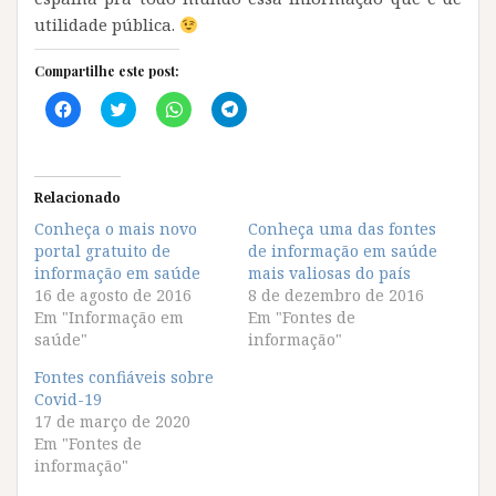
utilidade pública.
Compartilhe este post:
C
C
C
C
l
l
l
l
i
i
i
i
q
q
q
q
u
u
u
u
e
e
e
e
p
p
p
p
Relacionado
a
a
a
a
r
r
r
r
Conheça o mais novo
Conheça uma das fontes
a
a
a
a
portal gratuito de
c
c
c
c
de informação em saúde
o
o
o
o
informação em saúde
mais valiosas do país
m
m
m
m
p
p
p
p
16 de agosto de 2016
8 de dezembro de 2016
a
a
a
a
Em "Informação em
Em "Fontes de
r
r
r
r
t
t
t
t
saúde"
informação"
i
i
i
i
l
l
l
l
Fontes confiáveis sobre
h
h
h
h
a
a
a
a
Covid-19
r
r
r
r
17 de março de 2020
n
n
n
n
o
o
o
o
Em "Fontes de
F
T
W
T
informação"
a
w
h
e
c
i
a
l
e
t
t
e