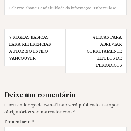
b
t
s
g
o
e
A
r
Palavras-chave:
Confiabilidade da informação
,
Tuberculose
o
r
p
a
k
(
p
m
(
a
(
(
a
b
a
a
b
r
b
b
Navegação
r
e
r
r
e
e
e
e
7 REGRAS BÁSICAS
4 DICAS PARA
e
m
e
e
de
m
n
m
m
PARA REFERENCIAR
ABREVIAR
n
o
n
n
Post
o
v
o
o
AUTOR NO ESTILO
CORRETAMENTE
v
a
v
v
a
j
a
a
VANCOUVER
TÍTULOS DE
j
a
j
j
a
n
a
a
PERIÓDICOS
n
e
n
n
e
l
e
e
l
a
l
l
a
)
a
a
)
)
)
Deixe um comentário
O seu endereço de e-mail não será publicado.
Campos
obrigatórios são marcados com
*
Comentário
*