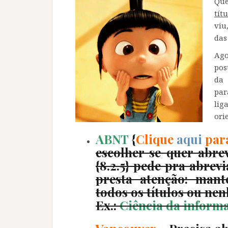
Que
tít
viu
das
Ago
pos
da
par
lig
ori
ABNT
{
Clique
aqui
para
escolher se quer abr
{8.2.5} pede pra abre
presta atenção: man
todos os títulos ou ne
Ex.:
Ciência da informaç