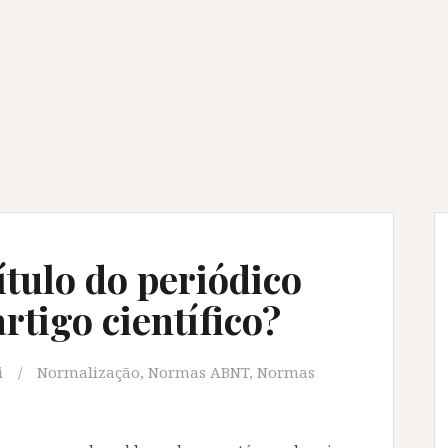
ítulo do periódico
rtigo científico?
i
Normalização
,
Normas ABNT
,
Normas