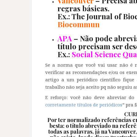
Vancouver
– Precisa ab
regras básicas.
Ex.: The Journal of B
Biocommun
APA
– Não pode abrevia
título precisam ser des
Ex.:
Social Science Qua
Se a norma que você vai usar não é n
verificar as recomendações e/ou os exe
artigo a um periódico científico fiqu
trabalho não seja aceito pq não seguiu a
E reforço: você não deve abreviar do s
corretamente títulos de periódicos
” pra 
CUR
Por ter normalizado referências em
besta: o título abreviado na refer
todas as palavras, já na Vancouver