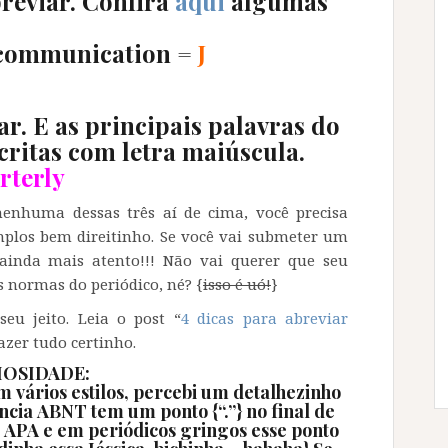
reviar. Confira
aqui
algumas
iocommunication =
J
r. E as principais palavras do
critas com letra maiúscula.
rterly
enhuma dessas três aí de cima, você precisa
mplos bem direitinho. Se você vai submeter um
e ainda mais atento!!! Não vai querer que seu
s normas do periódico, né? {
isso é uó!
}
eu jeito. Leia o post “
4 dicas para abreviar
fazer tudo certinho.
IOSIDADE:
 vários estilos, percebi um detalhezinho
ência ABNT tem um ponto {“.”} no final de
, APA e em periódicos gringos esse ponto