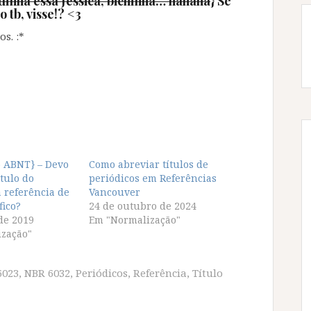
dinha essa Jéssica, bichinha… hahaha
} Se
o tb, visse!? <3
s. :*
o ABNT} – Devo
Como abreviar títulos de
ítulo do
periódicos em Referências
 referência de
Vancouver
fico?
24 de outubro de 2024
de 2019
Em "Normalização"
zação"
6023
,
NBR 6032
,
Periódicos
,
Referência
,
Título