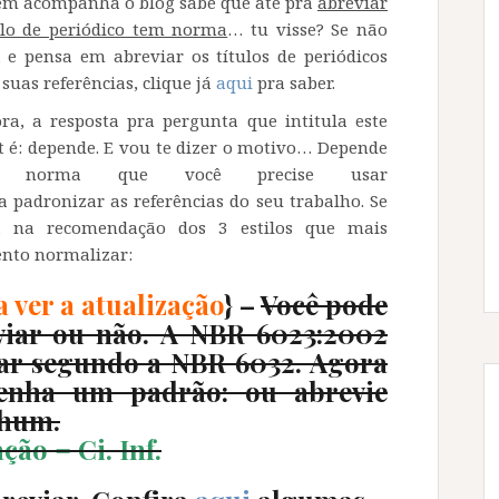
m acompanha o blog sabe que até pra
abreviar
ulo de periódico tem norma
… tu visse? Se não
, e pensa em abreviar os títulos de periódicos
 suas referências, clique já
aqui
pra saber.
ra, a resposta pra pergunta que intitula este
t é: depende. E vou te dizer o motivo…
Depende
 norma que você precise usar
a padronizar as referências do seu trabalho. Se
a na recomendação dos 3 estilos que mais
ento normalizar:
 ver a atualização
} –
Você pode
eviar ou não. A NBR 6023:2002
viar segundo a NBR 6032. Agora
tenha um padrão: ou abrevie
nhum.
ão = Ci. Inf.