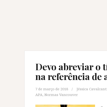
Devo abreviar o t
na referência de a
7 de março de 2018
Jéssica Cavalcant
APA
,
Normas Vancouver