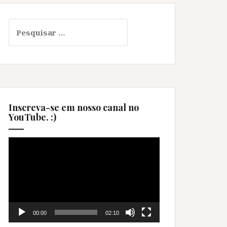
Pesquisar
por:
Inscreva-se em nosso canal no
YouTube. :)
Tocador
de
vídeo
00:00
02:10