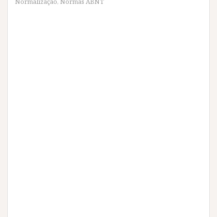
Normalização
,
Normas ABNT