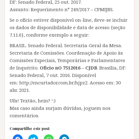
DF: Senado Federal, 25 out. 2017.
Assunto: Requerimento n° 249/2017 – CPMIJBS.
Se o ofício estiver disponível on-line, deve-se incluir
os dados de disponibilidade e data de acesso {seção
7.11.6}, conforme exemplo a seguir:
BRASIL. Senado Federal. Secretaria-Geral da Mesa.
Secretaria de Comissões. Coordenação de Apoio às
Comissões Especiais, Temporárias e Parlamentares
de Inquérito.
Oficio nO 7512016 – CJDB
. Brasília, DF:
Senado Federal, 7 out. 2016. Disponível
em: http://encurtador.com.br/hjpz2. Acesso em: 30
abr. 2021.
Ufa! Textão, hein? ‘:)
Mas caso ainda surjam dúvidas, joguem nos
comentários.
Compartilhe este post:
C
C
C
C