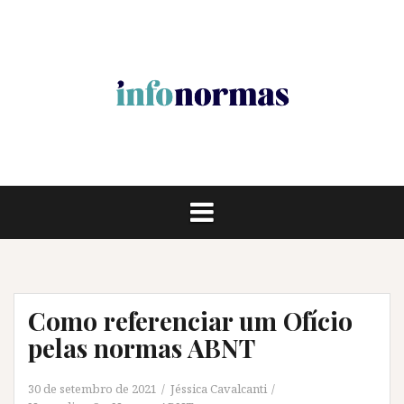
Pular
para
o
conteúdo
Como referenciar um Ofício
pelas normas ABNT
30 de setembro de 2021
Jéssica Cavalcanti