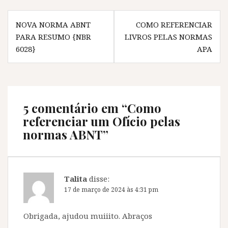
r
e
r
r
e
e
e
e
Navegação
e
m
e
e
m
n
m
m
NOVA NORMA ABNT
COMO REFERENCIAR
de
n
o
n
n
o
v
o
o
PARA RESUMO {NBR
LIVROS PELAS NORMAS
v
a
v
v
Post
6028}
APA
a
j
a
a
j
a
j
j
a
n
a
a
n
e
n
n
e
l
e
e
l
a
l
l
a
)
a
a
)
)
)
5 comentário em “
Como
referenciar um Ofício pelas
normas ABNT
”
Talita
disse:
17 de março de 2024 às 4:31 pm
Obrigada, ajudou muiiito. Abraços