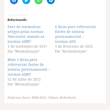
l
l
l
l
i
i
i
i
q
q
q
q
u
u
u
u
e
e
e
e
p
p
p
p
Relacionado
a
a
a
a
r
r
r
r
Pare de normalizar
6 dicas para referenciar
a
a
a
a
artigos pelas normas
c
c
c
c
fontes de autoria
o
o
o
o
Vancouver usando as
governamental –
m
m
m
m
p
p
p
p
normas ABNT
normas APA
a
a
a
a
1 de novembro de 2017
1 de fevereiro de 2023
r
r
r
r
t
t
t
t
Em "Normalização"
Em "Normalização"
i
i
i
i
l
l
l
l
Mais 5 dicas para
h
h
h
h
a
a
a
a
referenciar fontes de
r
r
r
r
autoria governamental –
n
n
n
n
o
o
o
o
normas ABNT
F
T
W
T
12 de julho de 2022
a
w
h
e
c
i
a
l
Em "Normalização"
e
t
t
e
b
t
s
g
o
e
A
r
o
r
p
a
Palavras-chave:
NBR 6023
,
Ofícios
,
Referência
k
(
p
m
(
a
(
(
a
b
a
a
b
r
b
b