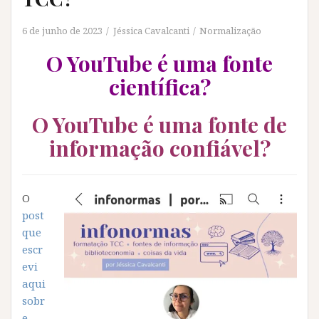
6 de junho de 2023
Jéssica Cavalcanti
Normalização
O YouTube é uma fonte
científica?
O YouTube é uma fonte de
informação confiável?
O
post
que
escr
evi
aqui
sobr
e