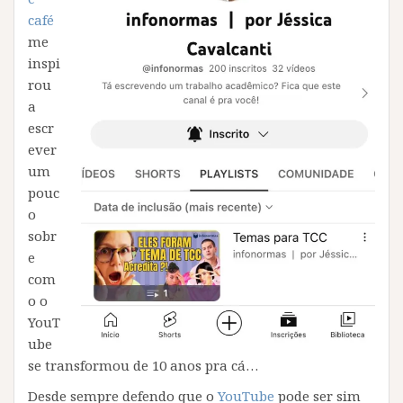
café
me
inspi
rou
a
escr
ever
um
pouc
o
sobr
e
com
o o
YouT
ube
se transformou de 10 anos pra cá…
Desde sempre defendo que o
YouTube
pode ser sim