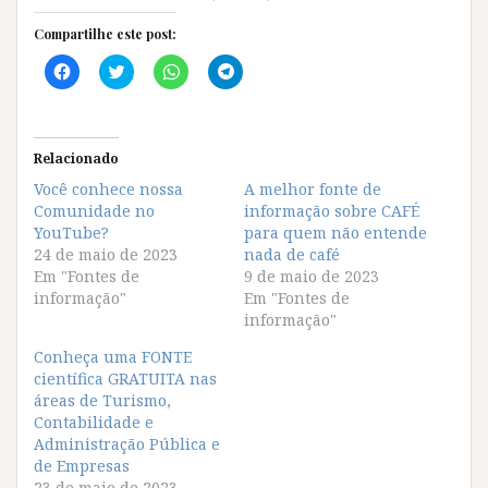
Compartilhe este post:
C
C
C
C
l
l
l
l
i
i
i
i
q
q
q
q
u
u
u
u
e
e
e
e
p
p
p
p
Relacionado
a
a
a
a
r
r
r
r
Você conhece nossa
A melhor fonte de
a
a
a
a
Comunidade no
c
c
c
c
informação sobre CAFÉ
o
o
o
o
YouTube?
para quem não entende
m
m
m
m
p
p
p
p
24 de maio de 2023
nada de café
a
a
a
a
Em "Fontes de
9 de maio de 2023
r
r
r
r
t
t
t
t
informação"
Em "Fontes de
i
i
i
i
informação"
l
l
l
l
h
h
h
h
a
a
a
a
Conheça uma FONTE
r
r
r
r
científica GRATUITA nas
n
n
n
n
o
o
o
o
áreas de Turismo,
F
T
W
T
Contabilidade e
a
w
h
e
c
i
a
l
Administração Pública e
e
t
t
e
de Empresas
b
t
s
g
o
e
A
r
23 de maio de 2023