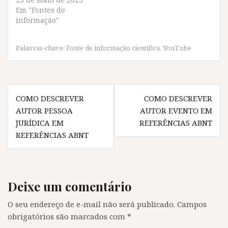
o
r
p
a
k
(
p
m
Em "Fontes de
(
a
(
(
informação"
a
b
a
a
b
r
b
b
r
e
r
r
e
e
e
e
Palavras-chave:
Fonte de informação científica
,
YouTube
e
m
e
e
m
n
m
m
n
o
n
n
o
v
o
o
v
a
v
v
a
j
a
a
Navegação
j
a
j
j
a
n
a
a
COMO DESCREVER
COMO DESCREVER
n
e
n
n
de
e
l
e
e
AUTOR PESSOA
AUTOR EVENTO EM
l
a
l
l
Post
a
)
a
a
JURÍDICA EM
REFERÊNCIAS ABNT
)
)
)
REFERÊNCIAS ABNT
Deixe um comentário
O seu endereço de e-mail não será publicado.
Campos
obrigatórios são marcados com
*