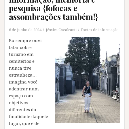
pesquisa {fofocas e
assombrações também!}
6 de junho de 2024
Jéssica Cavalcanti
Fontes de informação
Eu sempre ouvi
falar sobre
turismo em
cemitérios e
nunca tive
estranheza…
Imagina você
adentrar num
espaço com
objetivos
diferentes da
finalidade daquele
lugar, que é de