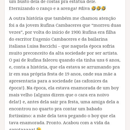
um busto dela de costas pra estátua dele.
Eternizando o ranço e a arenga! #diva
A outra história que também me chamou atenção
foi a da jovem Rufina Cambaceres que “morreu duas
vezes”, por volta do início de 1900. Rufina era filha
do escritor Eugenio Cambaceres e da bailarina
italiana Luisa Baccichi – que naquela época sofria
muito preconceito da alta sociedade por ser artista.
O pai de Rufina faleceu quando ela tinha uns 6 anos,
e, conta a história, que ela estava se arrumando pra
ir em sua própria festa de 19 anos, onde sua mãe a
apresentaria para a sociedade {as cafonices da
época!}. Na época, ela estava enamorada de um boy
mais velho {alguns dizem que o cara era noivo
dela!} e, antes dela sair pra festa, uma amiga dela a
encontrou no quarto pra contar um babado
fortíssimo: a mãe dela tava pegando o boy que ela
tava enamorada. Pronto. Acabou com a vida da
garotaaaaa!