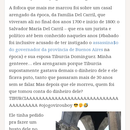
A fofoca que mais me marcou foi sobre um casal
arengado da época, da Familia Del Carril, que
viveram ali no final dos anos 1700 e início de 1800: o
Salvador María Del Carril – que era um jurista e
político até bem conhecido naqueles anos {#babado
foi inclusive acusado de ter instigado o
assassina$o
do governador da província de Buenos Aires
na
época} e sua esposa Tiburcia Dominguez. Minha
genteeee… eles arengaram porque Tiburcia
supostamente gastava demais o dinheiro dele e ele
ficava puto, tanto que passaram mais de 30 anos
sem se falar. Mas depois que ele morreu, quem foi
que tomou conta do dinheiro dele?
TIBURCIAAAAAAAAAAAAAAAAAAAAAAAAAAAAA
AAAAAAAAA #ojogovirouboy
Ele tinha pedido
pra fazer um
busto dele no