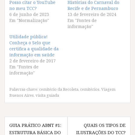
r
r
r
r
Posso citar o YouTube
Histórias do Carnaval do
a
a
a
a
no meu TCC?
c
c
c
c
Recife e de Pernambuco
o
o
o
o
6 de junho de 2023
13 de fevereiro de 2024
m
m
m
m
p
p
p
p
Em "Normalização"
Em "Fontes de
a
a
a
a
informação"
r
r
r
r
t
t
t
t
i
i
i
i
Utilidade pública!
l
l
l
l
Conheça o Selo que
h
h
h
h
a
a
a
a
certifica a qualidade da
r
r
r
r
informação em saúde
n
n
n
n
o
o
o
o
2 de fevereiro de 2017
F
T
W
T
Em "Fontes de
a
w
h
e
c
i
a
l
informação"
e
t
t
e
b
t
s
g
o
e
A
r
o
r
p
a
Palavras-chave:
cemitério da Recoleta
,
cemitérios
,
Viagem
k
(
p
m
(
a
(
(
Buenos Aires
,
visita guiada
a
b
a
a
b
r
b
b
r
e
r
r
e
e
e
e
e
m
e
e
Navegação
m
n
m
m
n
o
n
n
GUIA PRÁTICO ABNT #1:
QUAIS OS TIPOS DE
o
v
o
o
de
v
a
v
v
ESTRUTURA BÁSICA DO
ILUSTRAÇÕES DO TCC?
a
j
a
a