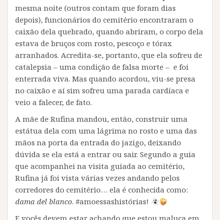
mesma noite (outros contam que foram dias
depois), funcionários do cemitério encontraram o
caixão dela quebrado, quando abriram, o corpo dela
estava de bruços com rosto, pescoço e tórax
arranhados. Acredita-se, portanto, que ela sofreu de
catalepsia – uma condição de falsa morte – e foi
enterrada viva. Mas quando acordou, viu-se presa
no caixão e aí sim sofreu uma parada cardíaca e
veio a falecer, de fato.
A mãe de Rufina mandou, então, construir uma
estátua dela com uma lágrima no rosto e uma das
mãos na porta da entrada do jazigo, deixando
dúvida se ela está a entrar ou sair. Segundo a guia
que acompanhei na visita guiada ao cemitério,
Rufina já foi vista várias vezes andando pelos
corredores do cemitério… ela é conhecida como:
dama del blanco
. #amoessashistórias!
E vocês devem estar achando que estou maluca em