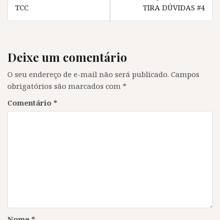
j
a
j
j
Post
TCC
TIRA DÚVIDAS #4
a
n
a
a
n
e
n
n
e
l
e
e
l
a
l
l
a
)
a
a
)
)
)
Deixe um comentário
O seu endereço de e-mail não será publicado.
Campos
obrigatórios são marcados com
*
Comentário
*
Nome
*