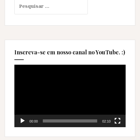
Pesquisar
por:
Inscreva-se em nosso canal no YouTube. :)
Tocador
de
vídeo
00:00
02:10