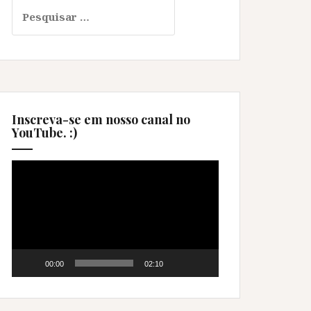
Pesquisar
por:
Inscreva-se em nosso canal no
YouTube. :)
Tocador
de
vídeo
00:00
02:10