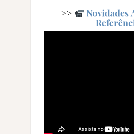
>>
Novidades 
Referênc