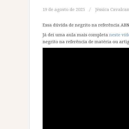
19 de agosto de 2025
Jéssica Cavalcan
Essa dúvida de negrito na referência AB
Já dei uma aula mais completa
neste víd
negrito na referência de matéria ou artig