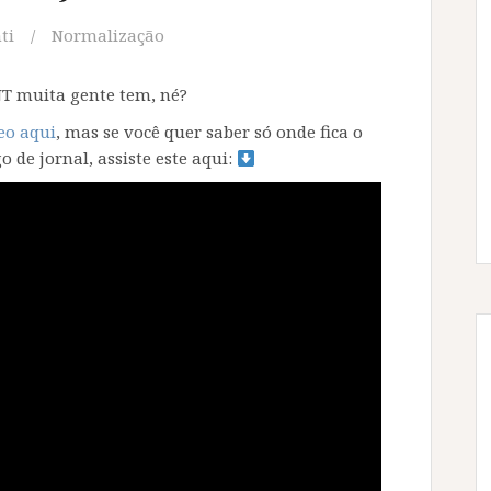
ti
Normalização
NT muita gente tem, né?
eo aqui
, mas se você quer saber só onde fica o
o de jornal, assiste este aqui: