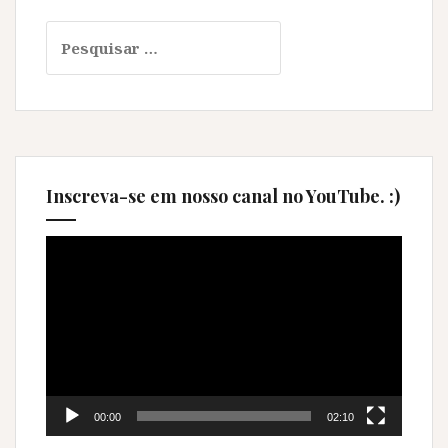
Pesquisar
por:
Inscreva-se em nosso canal no YouTube. :)
Tocador
de
vídeo
00:00
02:10