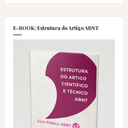
ficar
por
dentro
das
E-BOOK: Estrutura do Artigo ABNT
novidades
em
todas
as
áreas
do
conhecim