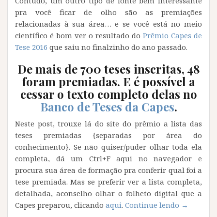
Contudo, um outro tipo de fonte bem interessante
pra você ficar de olho são as premiações
relacionadas à sua área… e se você está no meio
científico é bom ver o resultado do
Prêmio Capes de
Tese 2016
que saiu no finalzinho do ano passado.
De mais de 700 teses inscritas, 48
foram premiadas. E é possível a
cessar o texto completo delas no
Banco de Teses da Capes
.
Neste post, trouxe lá do site do prêmio a lista das
teses premiadas {separadas por área do
conhecimento}. Se não quiser/puder olhar toda ela
completa, dá um Ctrl+F aqui no navegador e
procura sua área de formação pra conferir qual foi a
tese premiada. Mas se preferir ver a lista completa,
detalhada, aconselho olhar o folheto digital que a
“Saiba
Capes preparou, clicando
aqui
.
Continue lendo
→
como