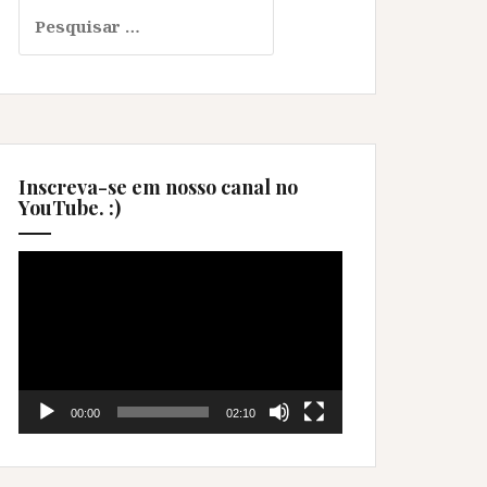
Pesquisar
por:
Inscreva-se em nosso canal no
YouTube. :)
Tocador
de
vídeo
00:00
02:10