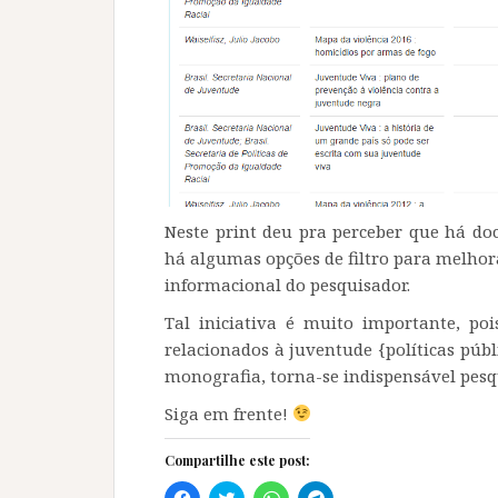
Neste print deu pra perceber que há do
há algumas opções de filtro para melhora
informacional do pesquisador.
Tal iniciativa é muito importante, po
relacionados à juventude {políticas públ
monografia, torna-se indispensável pesqu
Siga em frente!
Compartilhe este post:
C
C
C
C