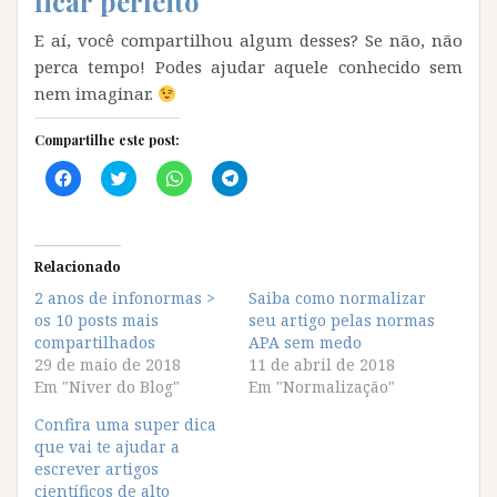
ficar perfeito
E aí, você compartilhou algum desses? Se não, não
perca tempo! Podes ajudar aquele conhecido sem
nem imaginar.
Compartilhe este post:
C
C
C
C
l
l
l
l
i
i
i
i
q
q
q
q
u
u
u
u
e
e
e
e
p
p
p
p
Relacionado
a
a
a
a
r
r
r
r
2 anos de infonormas >
Saiba como normalizar
a
a
a
a
os 10 posts mais
c
c
c
c
seu artigo pelas normas
o
o
o
o
compartilhados
APA sem medo
m
m
m
m
p
p
p
p
29 de maio de 2018
11 de abril de 2018
a
a
a
a
Em "Niver do Blog"
Em "Normalização"
r
r
r
r
t
t
t
t
i
i
i
i
Confira uma super dica
l
l
l
l
que vai te ajudar a
h
h
h
h
a
a
a
a
escrever artigos
r
r
r
r
científicos de alto
n
n
n
n