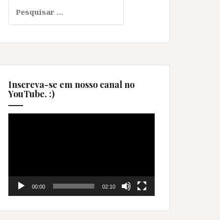
Pesquisar
por:
Inscreva-se em nosso canal no
YouTube. :)
Tocador
de
vídeo
00:00
02:10