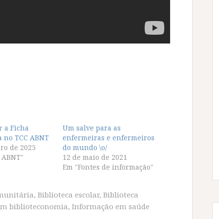
r a Ficha
Um salve para as
ca no TCC ABNT
enfermeiras e enfermeiros
ro de 2025
do mundo \o/
 ABNT"
12 de maio de 2021
Em "Fontes de informação"
omunitária
,
Biblioteca escolar
,
Biblioteca
em biblioteconomia
,
Informação em saúde