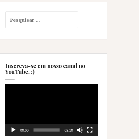
Pesquisar
por:
Inscreva-se em nosso canal no
YouTube. :)
Tocador
de
vídeo
00:00
02:10