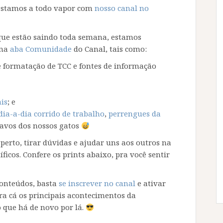
 estamos a todo vapor com
nosso canal no
 que estão saindo toda semana, estamos
 na
aba Comunidade
do Canal, tais como:
 formatação de TCC e fontes de informação
ais
; e
dia-a-dia corrido de trabalho
,
perrengues da
avos dos nossos gatos
perto, tirar dúvidas e ajudar uns aos outros na
ficos. Confere os prints abaixo, pra você sentir
conteúdos, basta
se inscrever no canal
e ativar
pra cá os principais acontecimentos da
 que há de novo por lá.