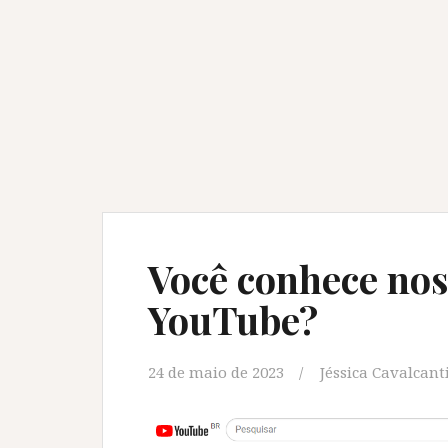
Você conhece no
YouTube?
24 de maio de 2023
Jéssica Cavalcant