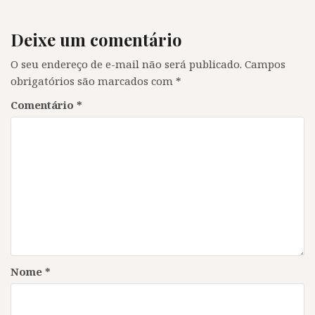
l
a
l
l
a
)
a
a
)
)
)
Deixe um comentário
O seu endereço de e-mail não será publicado.
Campos
obrigatórios são marcados com
*
Comentário
*
Nome
*