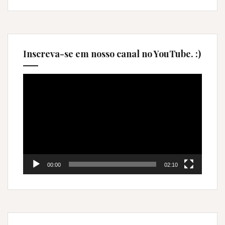
Inscreva-se em nosso canal no YouTube. :)
Tocador
de
vídeo
00:00
02:10