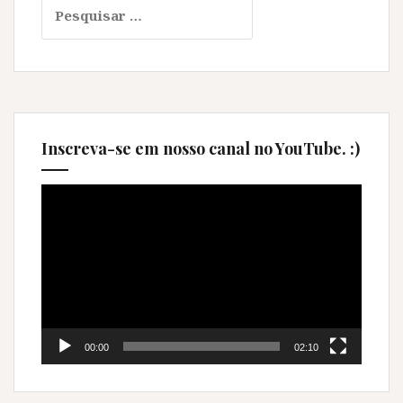
Pesquisar
por:
Inscreva-se em nosso canal no YouTube. :)
Tocador
de
vídeo
00:00
02:10