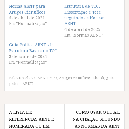
a
a
a
a
r
r
r
r
Norma ABNT para
Estrutura de TCC,
a
a
a
a
Artigos Científicos
c
c
c
c
Dissertação e Tese
o
o
o
o
5 de abril de 2024
seguindo as Normas
m
m
m
m
p
p
p
p
Em "Normalização"
ABNT
a
a
a
a
4 de abril de 2025
r
r
r
r
t
t
t
t
Em "Normas ABNT"
i
i
i
i
l
l
l
l
Guia Prático ABNT #1:
h
h
h
h
a
a
a
a
Estrutura Básica do TCC
r
r
r
r
3 de junho de 2024
n
n
n
n
o
o
o
o
Em "Normalização"
F
T
W
T
a
w
h
e
c
i
a
l
e
t
t
e
Palavras-chave:
ABNT 2025
,
Artigos científicos
,
Ebook
,
guia
b
t
s
g
o
e
A
r
prático ABNT
o
r
p
a
k
(
p
m
(
a
(
(
a
b
a
a
b
r
b
b
Navegação
r
e
r
r
e
e
e
e
A LISTA DE
COMO USAR O ET AL.
e
m
e
e
de
m
n
m
m
REFERÊNCIAS ABNT É
NA CITAÇÃO SEGUNDO
n
o
n
n
Post
o
v
o
o
NUMERADA OU EM
AS NORMAS DA ABNT
v
a
v
v