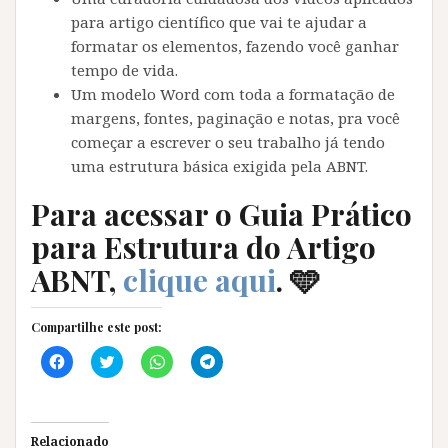
para artigo científico que vai te ajudar a
formatar os elementos, fazendo você ganhar
tempo de vida.
Um modelo Word com toda a formatação de
margens, fontes, paginação e notas, pra você
começar a escrever o seu trabalho já tendo
uma estrutura básica exigida pela ABNT.
Para acessar o Guia Prático
para Estrutura do Artigo
ABNT,
clique aqui
. 🩵
Compartilhe este post:
C
C
C
C
l
l
l
l
i
i
i
i
q
q
q
q
u
u
u
u
e
e
e
e
p
p
p
p
Relacionado