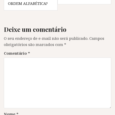
a
j
a
a
ORDEM ALFABÉTICA?
j
a
j
j
a
n
a
a
n
e
n
n
e
l
e
e
l
a
l
l
a
)
a
a
)
)
)
Deixe um comentário
O seu endereço de e-mail não será publicado.
Campos
obrigatórios são marcados com
*
Comentário
*
Nome
*