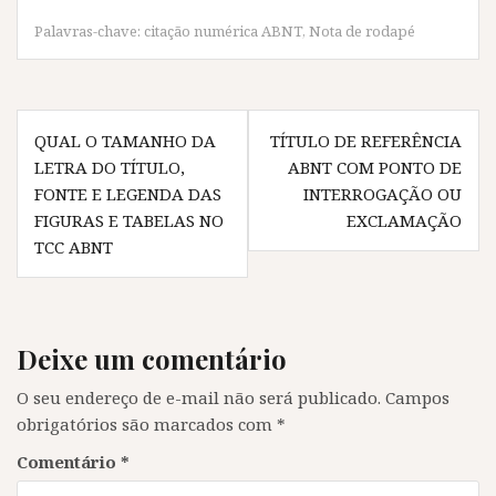
F
T
W
T
a
w
h
e
c
i
a
l
Palavras-chave:
citação numérica ABNT
,
Nota de rodapé
e
t
t
e
b
t
s
g
o
e
A
r
o
r
p
a
k
(
p
m
Navegação
(
a
(
(
a
b
a
a
QUAL O TAMANHO DA
TÍTULO DE REFERÊNCIA
b
r
b
b
de
r
e
r
r
LETRA DO TÍTULO,
ABNT COM PONTO DE
e
e
e
e
Post
e
m
e
e
FONTE E LEGENDA DAS
INTERROGAÇÃO OU
m
n
m
m
n
o
n
n
FIGURAS E TABELAS NO
EXCLAMAÇÃO
o
v
o
o
TCC ABNT
v
a
v
v
a
j
a
a
j
a
j
j
a
n
a
a
n
e
n
n
e
l
e
e
l
a
l
l
a
)
a
a
Deixe um comentário
)
)
)
O seu endereço de e-mail não será publicado.
Campos
obrigatórios são marcados com
*
Comentário
*