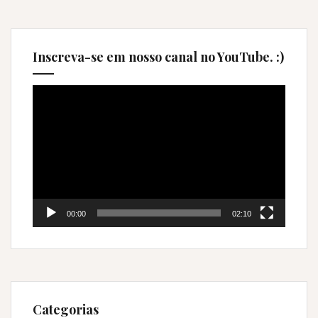
Inscreva-se em nosso canal no YouTube. :)
Tocador
de
vídeo
00:00
02:10
Categorias