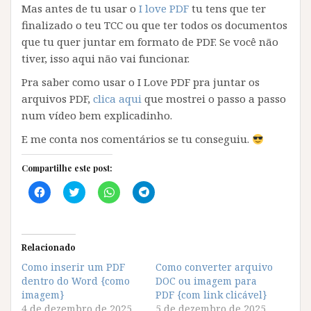
Mas antes de tu usar o
I love PDF
tu tens que ter
finalizado o teu TCC ou que ter todos os documentos
que tu quer juntar em formato de PDF. Se você não
tiver, isso aqui não vai funcionar.
Pra saber como usar o I Love PDF pra juntar os
arquivos PDF,
clica aqui
que mostrei o passo a passo
num vídeo bem explicadinho.
E me conta nos comentários se tu conseguiu.
Compartilhe este post:
C
C
C
C
l
l
l
l
i
i
i
i
q
q
q
q
u
u
u
u
e
e
e
e
p
p
p
p
Relacionado
a
a
a
a
r
r
r
r
Como inserir um PDF
Como converter arquivo
a
a
a
a
dentro do Word {como
c
c
c
c
DOC ou imagem para
o
o
o
o
imagem}
PDF {com link clicável}
m
m
m
m
p
p
p
p
4 de dezembro de 2025
5 de dezembro de 2025