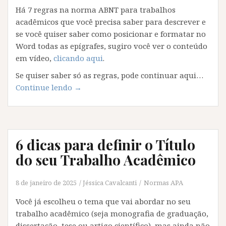
Há 7 regras na norma ABNT para trabalhos
acadêmicos que você precisa saber para descrever e
se você quiser saber como posicionar e formatar no
Word todas as epígrafes, sugiro você ver o conteúdo
em vídeo,
clicando aqui
.
Se quiser saber só as regras, pode continuar aqui…
“7
Continue lendo
→
Regras
para
descrever
as
6 dicas para definir o Título
Epígrafes
do seu Trabalho Acadêmico
do
seu
8 de janeiro de 2025
Jéssica Cavalcanti
Normas APA
TCC”
Você já escolheu o tema que vai abordar no seu
trabalho acadêmico (seja monografia de graduação,
dissertação, tese ou artigo científico), mas ainda não