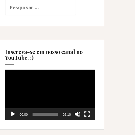
Pesquisar
por:
Inscreva-se em nosso canal no
YouTube. :)
Tocador
de
vídeo
00:00
02:10