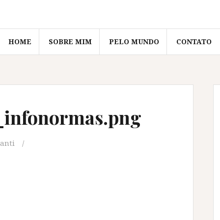
HOME
SOBRE MIM
PELO MUNDO
CONTATO
_infonormas.png
canti