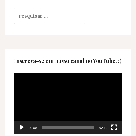
Pesquisar
por:
Inscreva-se em nosso canal no YouTube. :)
Tocador
de
vídeo
00:00
02:10