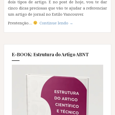
dois tipos de artigo. E no post de hoje, vou te dar
cinco dicas preciosas que vão te ajudar a referenciar
um artigo de jornal no Estilo Vancouver.
“6
Prestenção…
Continue lendo
→
dicas
para
referenciar
um
artigo
E-BOOK: Estrutura do Artigo ABNT
de
jornal
no
Estilo
Vancouver”