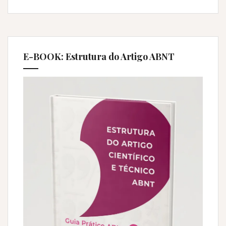
que
você
precisa
saber
sobre
E-BOOK: Estrutura do Artigo ABNT
Fator
de
Impacto”