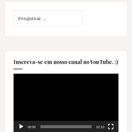
Pesquisar
por:
Inscreva-se em nosso canal no YouTube. :)
Tocador
de
vídeo
00:00
02:10