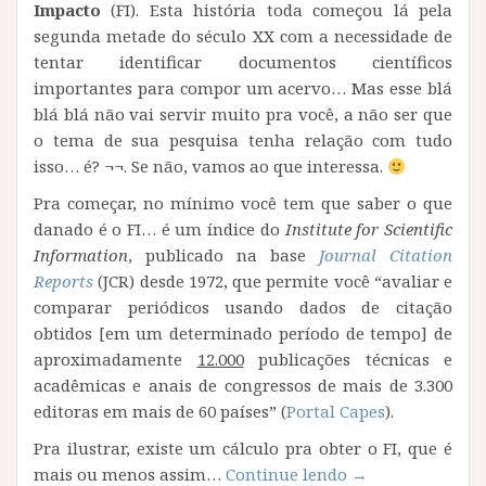
Impacto
(FI). Esta história toda começou lá pela
segunda metade do século XX com a necessidade de
tentar identificar documentos científicos
importantes para compor um acervo… Mas esse blá
blá blá não vai servir muito pra você, a não ser que
o tema de sua pesquisa tenha relação com tudo
isso… é? ¬¬. Se não, vamos ao que interessa.
Pra começar, no mínimo você tem que saber o que
danado é o FI… é um índice do
Institute for Scientific
Information
, publicado na base
Journal Citation
Reports
(JCR) desde 1972, que permite você “avaliar e
comparar periódicos usando dados de citação
obtidos [em um determinado período de tempo] de
aproximadamente
12.000
publicações técnicas e
acadêmicas e anais de congressos de mais de 3.300
editoras em mais de 60 países” (
Portal Capes
).
Pra ilustrar, existe um cálculo pra obter o FI, que é
“O
mais ou menos assim…
Continue lendo
→