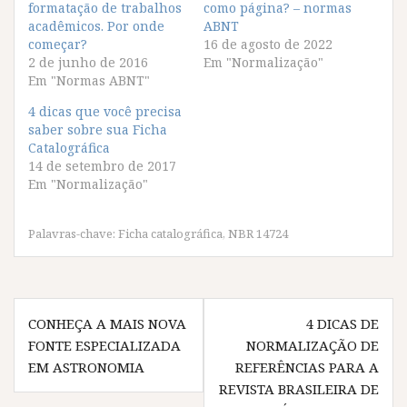
formatação de trabalhos
c
c
c
c
como página? – normas
o
o
o
o
acadêmicos. Por onde
ABNT
m
m
m
m
p
p
p
p
começar?
16 de agosto de 2022
a
a
a
a
2 de junho de 2016
Em "Normalização"
r
r
r
r
t
t
t
t
Em "Normas ABNT"
i
i
i
i
l
l
l
l
4 dicas que você precisa
h
h
h
h
a
a
a
a
saber sobre sua Ficha
r
r
r
r
Catalográfica
n
n
n
n
o
o
o
o
14 de setembro de 2017
F
T
W
T
Em "Normalização"
a
w
h
e
c
i
a
l
e
t
t
e
b
t
s
g
o
e
A
r
Palavras-chave:
Ficha catalográfica
,
NBR 14724
o
r
p
a
k
(
p
m
(
a
(
(
a
b
a
a
b
r
b
b
Navegação
r
e
r
r
e
e
e
e
CONHEÇA A MAIS NOVA
4 DICAS DE
e
m
e
e
de
m
n
m
m
FONTE ESPECIALIZADA
NORMALIZAÇÃO DE
n
o
n
n
Post
o
v
o
o
EM ASTRONOMIA
REFERÊNCIAS PARA A
v
a
v
v
a
j
a
a
REVISTA BRASILEIRA DE
j
a
j
j