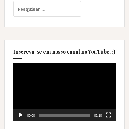
Pesquisar
por:
Inscreva-se em nosso canal no YouTube. :)
Tocador
de
vídeo
00:00
02:10