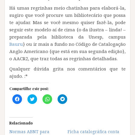
Há umas regrinhas meio chatinhas para elaborá-la,
sugiro que você procure um bibliotecário que possa
te ajudar. Mas se você mesmo quiser fazê-la, pode
seguir este modelo aí de cima {o da ilustra – linda! –
preparada pela biblioteca da Unesp, campus
Bauru
} ou ir mais a fundo no Código de Catalogação
Anglo Americano {que está em sua segunda edição},
o AACR2, que traz todas as regrinhas detalhadas.
Qualquer dúvida grita nos comentários que te
ajudo. :*
Compartilhe este post:
C
C
C
C
l
l
l
l
i
i
i
i
q
q
q
q
u
u
u
u
e
e
e
e
p
p
p
p
Relacionado
a
a
a
a
r
r
r
r
Normas ABNT para
Ficha catalográfica conta
a
a
a
a