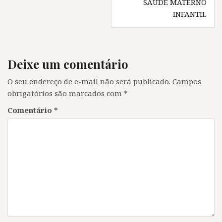
a
n
a
a
SAÚDE MATERNO
n
e
n
n
INFANTIL
e
l
e
e
l
a
l
l
a
)
a
a
)
)
)
Deixe um comentário
O seu endereço de e-mail não será publicado.
Campos
obrigatórios são marcados com
*
Comentário
*