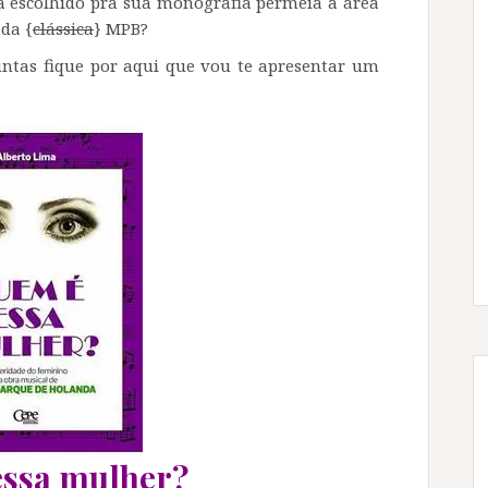
ma escolhido pra sua monografia permeia a área
da {
clássica
} MPB?
ntas fique por aqui que vou te apresentar um
essa mulher?