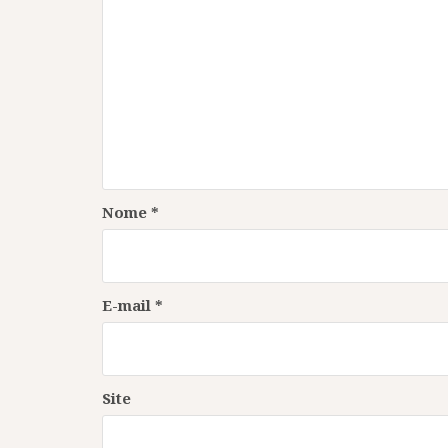
a
)
a
a
)
)
)
Nome
*
E-mail
*
Site