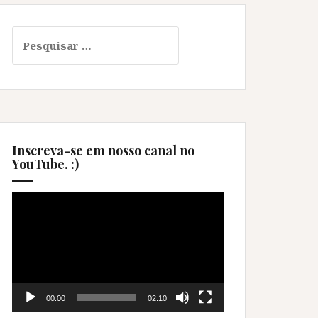
Pesquisar
por:
Inscreva-se em nosso canal no
YouTube. :)
Tocador
de
vídeo
00:00
02:10