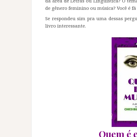
da área de Letras ou Linguística? O te
de gênero feminino ou música? Você é fã 
Se respondeu sim pra uma dessas pergu
livro interessante.
Quem é 