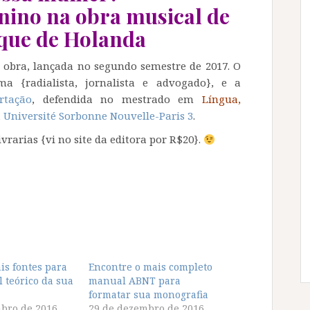
inino na obra musical de
que de Holanda
da obra, lançada no segundo semestre de 2017. O
 {radialista, jornalista e advogado}, e a
ertação
, defendida no mestrado em
Língua,
a
Université Sorbonne Nouvelle-Paris 3
.
vrarias {vi no site da editora por R$20}.
is fontes para
Encontre o mais completo
l teórico da sua
manual ABNT para
formatar sua monografia
bro de 2016
29 de dezembro de 2016