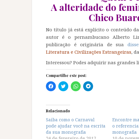
A alteridade do fem
Chico Buar
No título já está explícito o conteúdo 
autor é o pernambucano Alberto Lima
publicação é originária de sua
diss
Literatura e Civilizações Estrangeiras
, d
Interessou? Podes adquirir nas grandes li
Compartilhe este post:
C
C
C
C
l
l
l
l
i
i
i
i
q
q
q
q
u
u
u
u
e
e
e
e
p
p
p
p
Relacionado
a
a
a
a
r
r
r
r
Saiba como o Carnaval
Encontre ma
a
a
a
a
pode ajudar você na escrita
c
c
c
c
o referencia
o
o
o
o
da sua monografia
monografia
m
m
m
m
p
p
p
p
24 de fevereiro de 2017
10 de novem