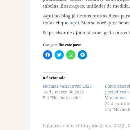
tabelas, ilustrações, unidades de medida
Aqui no blog já demos muitas dicas par
todas clique
aqui
. Mas se você quer beber
Se precisar de ajuda já sabe: grita nos c
Compartilhe este post:
C
C
C
C
l
l
l
l
i
i
i
i
q
q
q
q
u
u
u
u
e
e
e
e
p
p
p
p
Relacionado
a
a
a
a
r
r
r
r
Normas Vancouver 2023
Como abrevia
a
a
a
a
14 de março de 2023
c
c
c
c
periódicos 
o
o
o
o
Em "Normalização"
Vancouver
m
m
m
m
p
p
p
p
24 de outub
a
a
a
a
Em "Normali
r
r
r
r
t
t
t
t
i
i
i
i
l
l
l
l
Palavras-chave:
Citing Medicine
,
ICMJE
,
h
h
h
h
a
a
a
a