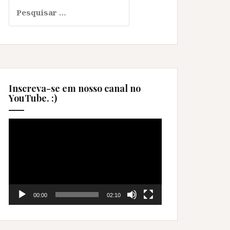
Pesquisar
por:
Inscreva-se em nosso canal no
YouTube. :)
Tocador
de
vídeo
00:00
02:10