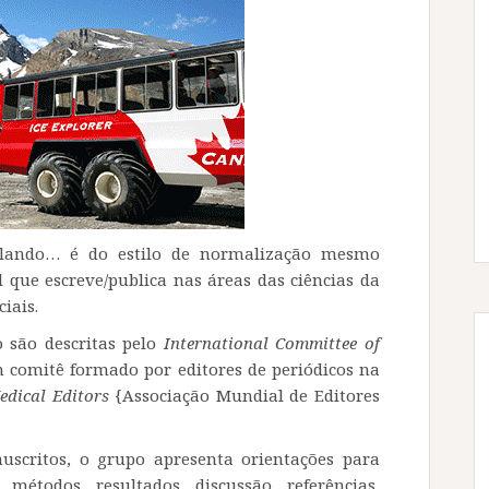
alando… é do estilo de normalização mesmo
 que escreve/publica nas áreas das ciências da
iais.
 são descritas pelo
International Committee of
m comitê formado por editores de periódicos na
edical Editors
{Associação Mundial de Editores
scritos, o grupo apresenta orientações para
 métodos, resultados, discussão, referências,