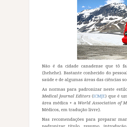
Não é da cidade canadense que tô f
{hehehe}. Bastante conhecido do pessoal
saúde e de algumas áreas das ciências soc
As normas para padronizar neste estilo
Medical Journal Editors
(
ICMJE
) que é u
área médica + a
World Association of M
Médicos, em tradução livre}.
Nas recomendações para preparar manu
padronizar título, resumo, introdução,