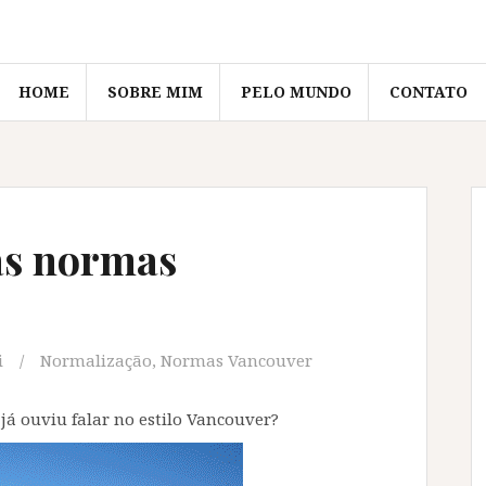
HOME
SOBRE MIM
PELO MUNDO
CONTATO
as normas
i
Normalização
,
Normas Vancouver
 já ouviu falar no estilo Vancouver?