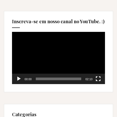
Inscreva-se em nosso canal no YouTube. :)
Tocador
de
vídeo
00:00
02:10
Categorias