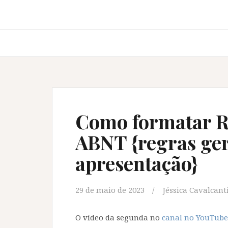
Como formatar 
ABNT {regras ger
apresentação}
29 de maio de 2023
Jéssica Cavalcant
O vídeo da segunda no
canal no YouTube