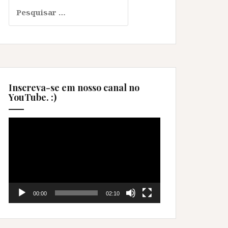
Pesquisar
por:
Inscreva-se em nosso canal no
YouTube. :)
Tocador
de
vídeo
00:00
02:10