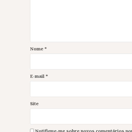
Nome
*
E-mail
*
Site
Notifique-me sobre novos comentários por