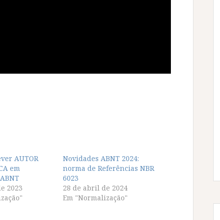
ever AUTOR
Novidades ABNT 2024:
ICA em
norma de Referências NBR
 ABNT
6023
de 2023
28 de abril de 2024
zação"
Em "Normalização"