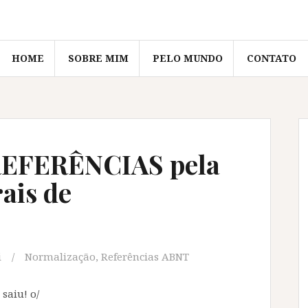
HOME
SOBRE MIM
PELO MUNDO
CONTATO
REFERÊNCIAS pela
ais de
i
Normalização
,
Referências ABNT
saiu! o/