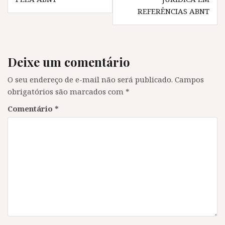
Post
o
v
o
o
REFERÊNCIAS ABNT
v
a
v
v
a
j
a
a
j
a
j
j
a
n
a
a
n
e
n
n
e
l
e
e
l
a
l
l
Deixe um comentário
a
)
a
a
)
)
)
O seu endereço de e-mail não será publicado.
Campos
obrigatórios são marcados com
*
Comentário
*