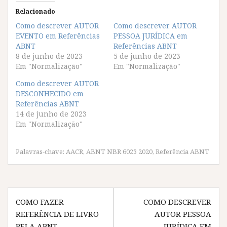
e
e
e
e
p
p
p
p
Relacionado
a
a
a
a
r
r
r
r
Como descrever AUTOR
Como descrever AUTOR
a
a
a
a
EVENTO em Referências
c
c
c
c
PESSOA JURÍDICA em
o
o
o
o
ABNT
Referências ABNT
m
m
m
m
p
p
p
p
8 de junho de 2023
5 de junho de 2023
a
a
a
a
Em "Normalização"
Em "Normalização"
r
r
r
r
t
t
t
t
i
i
i
i
Como descrever AUTOR
l
l
l
l
DESCONHECIDO em
h
h
h
h
a
a
a
a
Referências ABNT
r
r
r
r
14 de junho de 2023
n
n
n
n
o
o
o
o
Em "Normalização"
F
T
W
T
a
w
h
e
c
i
a
l
e
t
t
e
Palavras-chave:
AACR
,
ABNT NBR 6023 2020
,
Referência ABNT
b
t
s
g
o
e
A
r
o
r
p
a
k
(
p
m
(
a
(
(
a
b
a
a
Navegação
b
r
b
b
r
e
r
r
COMO FAZER
COMO DESCREVER
de
e
e
e
e
REFERÊNCIA DE LIVRO
e
m
e
e
AUTOR PESSOA
m
n
m
m
PELA ABNT
JURÍDICA EM
n
o
n
n