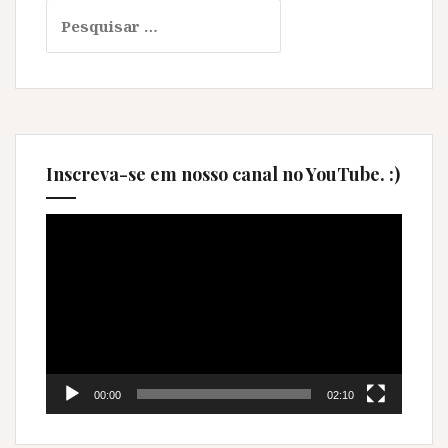
Pesquisar
por:
Inscreva-se em nosso canal no YouTube. :)
Tocador
de
vídeo
00:00
02:10