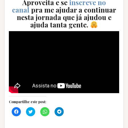
Aproveita e se
inscreve no
canal
pra me ajudar a continuar
nesta jornada que já ajudou e
ajuda tanta gente.
Compartilhe este post:
C
C
C
C
l
l
l
l
i
i
i
i
q
q
q
q
u
u
u
u