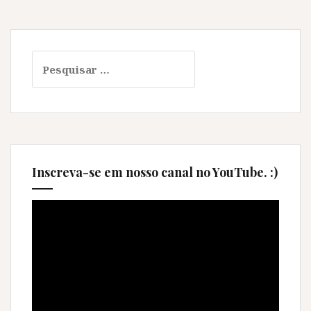
Pesquisar
por:
Inscreva-se em nosso canal no YouTube. :)
Tocador
de
vídeo