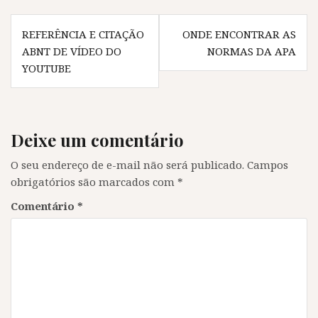
b
r
b
b
Navegação
r
e
r
r
e
e
e
e
REFERÊNCIA E CITAÇÃO
ONDE ENCONTRAR AS
e
m
e
e
de
m
n
m
m
ABNT DE VÍDEO DO
NORMAS DA APA
n
o
n
n
Post
o
v
o
o
YOUTUBE
v
a
v
v
a
j
a
a
j
a
j
j
a
n
a
a
n
e
n
n
e
l
e
e
l
a
l
l
Deixe um comentário
a
)
a
a
)
)
)
O seu endereço de e-mail não será publicado.
Campos
obrigatórios são marcados com
*
Comentário
*