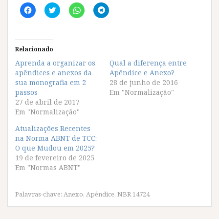
C
C
C
C
l
l
l
l
i
i
i
i
q
q
q
q
u
u
u
u
e
e
e
e
p
p
p
p
Relacionado
a
a
a
a
r
r
r
r
Aprenda a organizar os
Qual a diferença entre
a
a
a
a
apêndices e anexos da
c
c
c
c
Apêndice e Anexo?
o
o
o
o
sua monografia em 2
28 de junho de 2016
m
m
m
m
p
p
p
p
passos
Em "Normalização"
a
a
a
a
27 de abril de 2017
r
r
r
r
t
t
t
t
Em "Normalização"
i
i
i
i
l
l
l
l
Atualizações Recentes
h
h
h
h
a
a
a
a
na Norma ABNT de TCC:
r
r
r
r
O que Mudou em 2025?
n
n
n
n
o
o
o
o
19 de fevereiro de 2025
F
T
W
T
Em "Normas ABNT"
a
w
h
e
c
i
a
l
e
t
t
e
b
t
s
g
o
e
A
r
Palavras-chave:
Anexo
,
Apêndice
,
NBR 14724
o
r
p
a
k
(
p
m
(
a
(
(
a
b
a
a