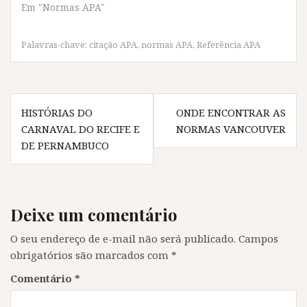
Em "Normas APA"
a
w
h
e
c
i
a
l
e
t
t
e
b
t
s
g
o
e
A
r
Palavras-chave:
citação APA
,
normas APA
,
Referência APA
o
r
p
a
k
(
p
m
(
a
(
(
a
b
a
a
b
r
b
b
Navegação
r
e
r
r
e
e
e
e
HISTÓRIAS DO
ONDE ENCONTRAR AS
e
m
e
e
de
m
n
m
m
CARNAVAL DO RECIFE E
NORMAS VANCOUVER
n
o
n
n
Post
o
v
o
o
DE PERNAMBUCO
v
a
v
v
a
j
a
a
j
a
j
j
a
n
a
a
n
e
n
n
e
l
e
e
l
a
l
l
Deixe um comentário
a
)
a
a
)
)
)
O seu endereço de e-mail não será publicado.
Campos
obrigatórios são marcados com
*
Comentário
*