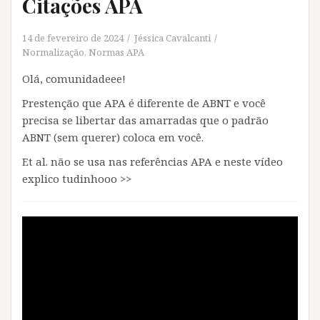
Citações APA
14 de fevereiro de 2024
Jéssica Cavalcanti
Normalização
,
Normas APA
Olá, comunidadeee!
Prestenção que APA é diferente de ABNT e você
precisa se libertar das amarradas que o padrão
ABNT (sem querer) coloca em você.
Et al. não se usa nas referências APA e neste vídeo
explico tudinhooo >>