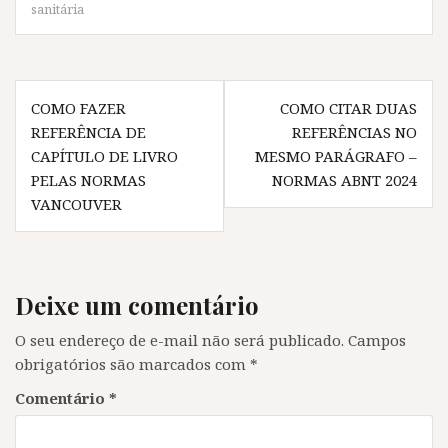
sanitária
b
r
b
b
r
e
r
r
e
e
e
e
e
m
e
e
m
n
m
m
n
o
n
n
Navegação
o
v
o
o
v
a
v
v
COMO FAZER
COMO CITAR DUAS
a
j
a
a
de
j
a
j
j
REFERÊNCIA DE
REFERÊNCIAS NO
a
n
a
a
Post
CAPÍTULO DE LIVRO
n
e
n
n
MESMO PARÁGRAFO –
e
l
e
e
PELAS NORMAS
NORMAS ABNT 2024
l
a
l
l
a
)
a
a
VANCOUVER
)
)
)
Deixe um comentário
O seu endereço de e-mail não será publicado.
Campos
obrigatórios são marcados com
*
Comentário
*