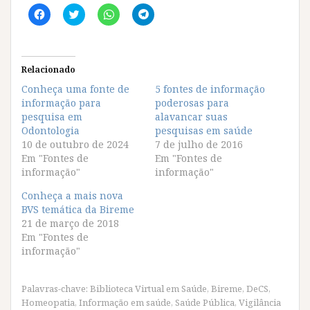
C
C
C
C
l
l
l
l
i
i
i
i
q
q
q
q
u
u
u
u
e
e
e
e
p
p
p
p
Relacionado
a
a
a
a
r
r
r
r
Conheça uma fonte de
5 fontes de informação
a
a
a
a
informação para
c
c
c
c
poderosas para
o
o
o
o
pesquisa em
alavancar suas
m
m
m
m
p
p
p
p
Odontologia
pesquisas em saúde
a
a
a
a
10 de outubro de 2024
7 de julho de 2016
r
r
r
r
t
t
t
t
Em "Fontes de
Em "Fontes de
i
i
i
i
informação"
informação"
l
l
l
l
h
h
h
h
a
a
a
a
Conheça a mais nova
r
r
r
r
BVS temática da Bireme
n
n
n
n
o
o
o
o
21 de março de 2018
F
T
W
T
Em "Fontes de
a
w
h
e
c
i
a
l
informação"
e
t
t
e
b
t
s
g
o
e
A
r
o
r
p
a
Palavras-chave:
Biblioteca Virtual em Saúde
,
Bireme
,
DeCS
,
k
(
p
m
(
a
(
(
Homeopatia
,
Informação em saúde
,
Saúde Pública
,
Vigilância
a
b
a
a