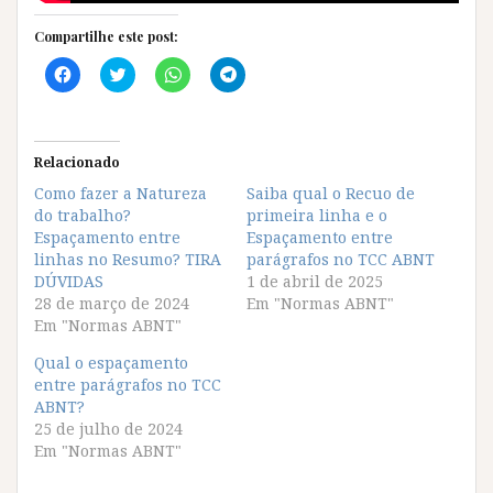
Compartilhe este post:
C
C
C
C
l
l
l
l
i
i
i
i
q
q
q
q
u
u
u
u
e
e
e
e
p
p
p
p
Relacionado
a
a
a
a
r
r
r
r
Como fazer a Natureza
Saiba qual o Recuo de
a
a
a
a
do trabalho?
c
c
c
c
primeira linha e o
o
o
o
o
Espaçamento entre
Espaçamento entre
m
m
m
m
p
p
p
p
linhas no Resumo? TIRA
parágrafos no TCC ABNT
a
a
a
a
DÚVIDAS
1 de abril de 2025
r
r
r
r
t
t
t
t
28 de março de 2024
Em "Normas ABNT"
i
i
i
i
Em "Normas ABNT"
l
l
l
l
h
h
h
h
a
a
a
a
Qual o espaçamento
r
r
r
r
entre parágrafos no TCC
n
n
n
n
o
o
o
o
ABNT?
F
T
W
T
25 de julho de 2024
a
w
h
e
c
i
a
l
Em "Normas ABNT"
e
t
t
e
b
t
s
g
o
e
A
r