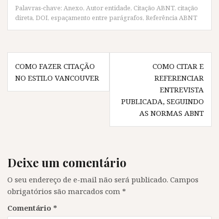
o
r
p
a
Palavras-chave:
Anexo
,
Autor entidade
,
Citação ABNT
,
citação
k
(
p
m
(
a
(
(
direta
,
DOI
,
espaçamento entre parágrafos
,
Referência ABNT
a
b
a
a
b
r
b
b
r
e
r
r
e
e
e
e
e
m
e
e
Navegação
m
n
m
m
n
o
n
n
COMO FAZER CITAÇÃO
COMO CITAR E
o
v
o
o
de
v
a
v
v
NO ESTILO VANCOUVER
REFERENCIAR
a
j
a
a
j
a
j
j
Post
ENTREVISTA
a
n
a
a
n
e
n
n
PUBLICADA, SEGUINDO
e
l
e
e
l
a
l
l
AS NORMAS ABNT
a
)
a
a
)
)
)
Deixe um comentário
O seu endereço de e-mail não será publicado.
Campos
obrigatórios são marcados com
*
Comentário
*