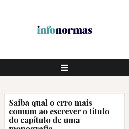
Pular
para
o
conteúdo
Saiba qual o erro mais
comum ao escrever o título
do capítulo de uma
monografia