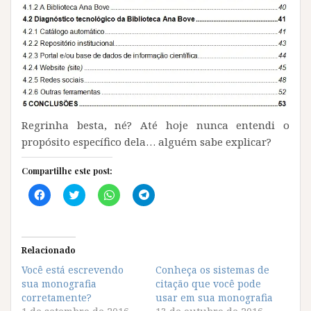
Regrinha besta, né? Até hoje nunca entendi o
propósito específico dela… alguém sabe explicar?
Compartilhe este post:
C
C
C
C
l
l
l
l
i
i
i
i
q
q
q
q
u
u
u
u
e
e
e
e
p
p
p
p
Relacionado
a
a
a
a
r
r
r
r
Você está escrevendo
Conheça os sistemas de
a
a
a
a
sua monografia
c
c
c
c
citação que você pode
o
o
o
o
corretamente?
usar em sua monografia
m
m
m
m
p
p
p
p