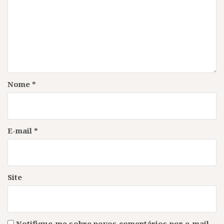
Nome
*
E-mail
*
Site
Notifique-me sobre novos comentários por e-mail.