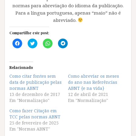
normas para abreviação do idioma da publicação.
Para a língua portuguesa, apenas “maio” não é
abreviado.
Compartilhe este post:
C
C
C
C
l
l
l
l
i
i
i
i
q
q
q
q
u
u
u
u
e
e
e
e
p
p
p
p
Relacionado
a
a
a
a
r
r
r
r
Como citar fontes sem
Como abreviar os meses
a
a
a
a
data de publicação pelas
c
c
c
c
do ano nas Referências
o
o
o
o
normas ABNT
ABNT {e na vida}
m
m
m
m
p
p
p
p
13 de dezembro de 2017
12 de abril de 2021
a
a
a
a
Em "Normalização"
Em "Normalização"
r
r
r
r
t
t
t
t
i
i
i
i
Como fazer Citação em
l
l
l
l
TCC pelas normas ABNT
h
h
h
h
a
a
a
a
25 de fevereiro de 2025
r
r
r
r
Em "Normas ABNT"
n
n
n
n
o
o
o
o