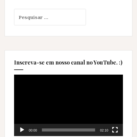
Pesquisar
por:
Inscreva-se em nosso canal no YouTube. :)
Tocador
de
vídeo
00:00
02:10