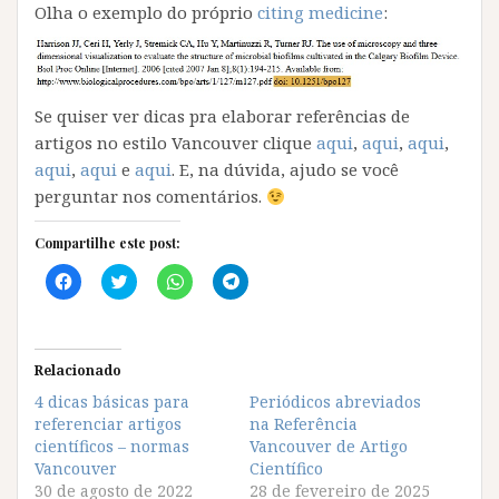
Olha o exemplo do próprio
citing medicine
:
Se quiser ver dicas pra elaborar referências de
artigos no estilo Vancouver clique
aqui
,
aqui
,
aqui
,
aqui
,
aqui
e
aqui
. E, na dúvida, ajudo se você
perguntar nos comentários.
Compartilhe este post:
C
C
C
C
l
l
l
l
i
i
i
i
q
q
q
q
u
u
u
u
e
e
e
e
p
p
p
p
Relacionado
a
a
a
a
r
r
r
r
4 dicas básicas para
Periódicos abreviados
a
a
a
a
referenciar artigos
c
c
c
c
na Referência
o
o
o
o
científicos – normas
Vancouver de Artigo
m
m
m
m
p
p
p
p
Vancouver
Científico
a
a
a
a
30 de agosto de 2022
28 de fevereiro de 2025
r
r
r
r