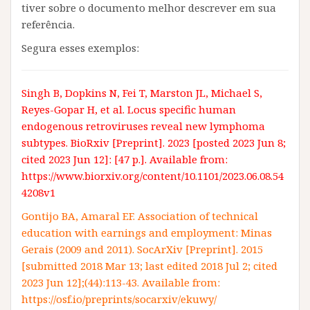
tiver sobre o documento melhor descrever em sua
referência.
Segura esses exemplos:
Singh B, Dopkins N, Fei T, Marston JL, Michael S,
Reyes-Gopar H, et al. Locus specific human
endogenous retroviruses reveal new lymphoma
subtypes. BioRxiv [Preprint]. 2023 [posted 2023 Jun 8;
cited 2023 Jun 12]: [47 p.]. Available from:
https://www.biorxiv.org/content/10.1101/2023.06.08.54
4208v1
Gontijo BA, Amaral EF. Association of technical
education with earnings and employment: Minas
Gerais (2009 and 2011). SocArXiv [Preprint]. 2015
[submitted 2018 Mar 13; last edited 2018 Jul 2; cited
2023 Jun 12];(44):113-43. Available from:
https://osf.io/preprints/socarxiv/ekuwy/