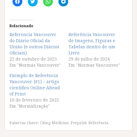
C
C
C
C
l
l
l
l
i
i
i
i
q
q
q
q
u
u
u
u
e
e
e
e
p
p
p
p
Relacionado
a
a
a
a
r
r
r
r
Referencia Vancouver
Referência Vancouver
a
a
a
a
do Diário Oficial da
c
c
c
c
de Imagens, Figuras e
o
o
o
o
União {e outros Diários
Tabelas dentro de um
m
m
m
m
p
p
p
p
Oficiais}
Livro
a
a
a
a
22 de outubro de 2025
29 de julho de 2024
r
r
r
r
t
t
t
t
Em "Normas Vancouver"
Em "Normas Vancouver"
i
i
i
i
l
l
l
l
Exemplo de Referência
h
h
h
h
a
a
a
a
Vancouver {#1} – artigo
r
r
r
r
científico Online Ahead
n
n
n
n
o
o
o
o
of Print
F
T
W
T
10 de fevereiro de 2023
a
w
h
e
c
i
a
l
Em "Normalização"
e
t
t
e
b
t
s
g
o
e
A
r
o
r
p
a
Palavras-chave:
Citing Medicine
,
Preprint
,
Referência
k
(
p
m
(
a
(
(
a
b
a
a
b
r
b
b