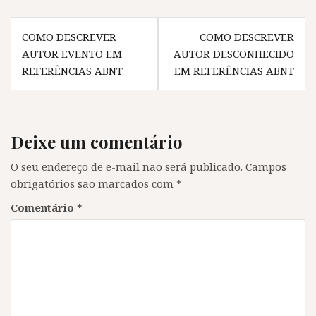
r
e
r
r
e
e
e
e
Navegação
e
m
e
e
m
n
m
m
COMO DESCREVER
COMO DESCREVER
de
n
o
n
n
o
v
o
o
AUTOR EVENTO EM
AUTOR DESCONHECIDO
v
a
v
v
Post
REFERÊNCIAS ABNT
EM REFERÊNCIAS ABNT
a
j
a
a
j
a
j
j
a
n
a
a
n
e
n
n
e
l
e
e
l
a
l
l
a
)
a
a
)
)
)
Deixe um comentário
O seu endereço de e-mail não será publicado.
Campos
obrigatórios são marcados com
*
Comentário
*