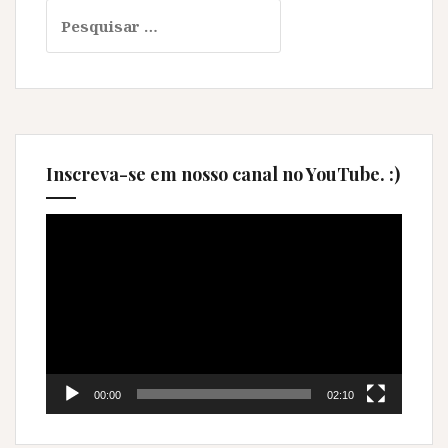
Pesquisar
por:
Inscreva-se em nosso canal no YouTube. :)
Tocador
de
vídeo
00:00
02:10