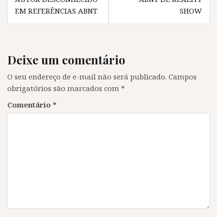
v
a
v
v
Post
EM REFERÊNCIAS ABNT
SHOW
a
j
a
a
j
a
j
j
a
n
a
a
n
e
n
n
e
l
e
e
l
a
l
l
a
)
a
a
)
)
)
Deixe um comentário
O seu endereço de e-mail não será publicado.
Campos
obrigatórios são marcados com
*
Comentário
*