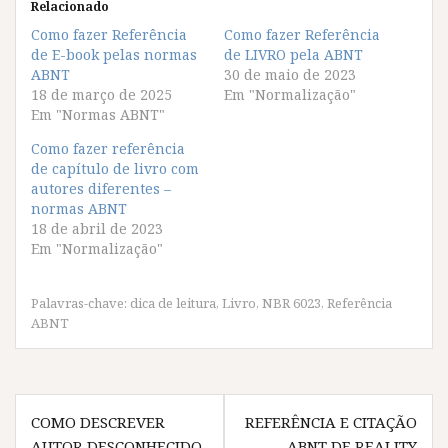
p
p
p
p
Relacionado
a
a
a
a
r
r
r
r
Como fazer Referência
Como fazer Referência
a
a
a
a
de E-book pelas normas
c
c
c
c
de LIVRO pela ABNT
o
o
o
o
ABNT
30 de maio de 2023
m
m
m
m
p
p
p
p
18 de março de 2025
Em "Normalização"
a
a
a
a
Em "Normas ABNT"
r
r
r
r
t
t
t
t
i
i
i
i
Como fazer referência
l
l
l
l
de capítulo de livro com
h
h
h
h
a
a
a
a
autores diferentes –
r
r
r
r
normas ABNT
n
n
n
n
o
o
o
o
18 de abril de 2023
F
T
W
T
Em "Normalização"
a
w
h
e
c
i
a
l
e
t
t
e
b
t
s
g
o
e
A
r
Palavras-chave:
dica de leitura
,
Livro
,
NBR 6023
,
Referência
o
r
p
a
ABNT
k
(
p
m
(
a
(
(
a
b
a
a
b
r
b
b
r
e
r
r
e
e
e
e
Navegação
e
m
e
e
m
n
m
m
COMO DESCREVER
REFERÊNCIA E CITAÇÃO
de
n
o
n
n
o
v
o
o
AUTOR DESCONHECIDO
ABNT DE REALITY