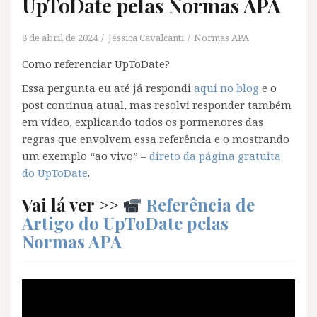
UpToDate pelas Normas APA
8 de abril de 2024
Jéssica Cavalcanti
Normas APA
Como referenciar UpToDate?
Essa pergunta eu até já respondi
aqui no blog
e o
post continua atual, mas resolvi responder também
em vídeo, explicando todos os pormenores das
regras que envolvem essa referência e o mostrando
um exemplo “ao vivo” –
direto da página gratuita
do UpToDate
.
Vai lá ver >>
Referência de
Artigo do UpToDate pelas
Normas APA