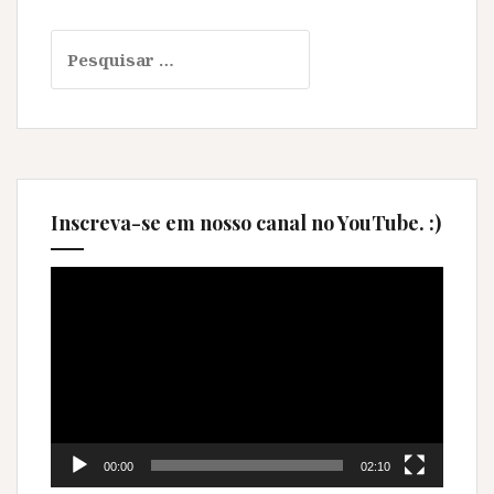
Pesquisar
por:
Inscreva-se em nosso canal no YouTube. :)
Tocador
de
vídeo
00:00
02:10