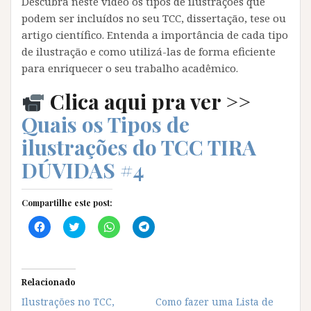
Descubra neste vídeo os tipos de ilustrações que
podem ser incluídos no seu TCC, dissertação, tese ou
artigo científico. Entenda a importância de cada tipo
de ilustração e como utilizá-las de forma eficiente
para enriquecer o seu trabalho acadêmico.
Clica aqui pra ver >>
Quais os Tipos de
ilustrações do TCC TIRA
DÚVIDAS #4
Compartilhe este post:
C
C
C
C
l
l
l
l
i
i
i
i
q
q
q
q
u
u
u
u
e
e
e
e
p
p
p
p
Relacionado
a
a
a
a
r
r
r
r
Ilustrações no TCC,
Como fazer uma Lista de
a
a
a
a