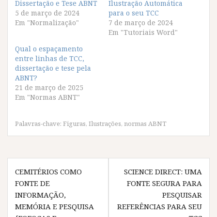
Dissertação e Tese ABNT
c
c
c
c
Ilustração Automática
o
o
o
o
5 de março de 2024
para o seu TCC
m
m
m
m
p
p
p
p
Em "Normalização"
7 de março de 2024
a
a
a
a
Em "Tutoriais Word"
r
r
r
r
t
t
t
t
i
i
i
i
Qual o espaçamento
l
l
l
l
entre linhas de TCC,
h
h
h
h
a
a
a
a
dissertação e tese pela
r
r
r
r
ABNT?
n
n
n
n
o
o
o
o
21 de março de 2025
F
T
W
T
Em "Normas ABNT"
a
w
h
e
c
i
a
l
e
t
t
e
b
t
s
g
o
e
A
r
Palavras-chave:
Figuras
,
Ilustrações
,
normas ABNT
o
r
p
a
k
(
p
m
(
a
(
(
a
b
a
a
b
r
b
b
Navegação
r
e
r
r
e
e
e
e
CEMITÉRIOS COMO
SCIENCE DIRECT: UMA
e
m
e
e
de
m
n
m
m
FONTE DE
FONTE SEGURA PARA
n
o
n
n
Post
o
v
o
o
INFORMAÇÃO,
PESQUISAR
v
a
v
v
a
j
a
a
MEMÓRIA E PESQUISA
REFERÊNCIAS PARA SEU
j
a
j
j