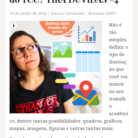
10 de junho de 2024
Jéssica Cavalcanti
Normas ABNT
Não é
tão
simples
definir o
tipo de
ilustraç
ão que
você vai
inserir
no seu
trabalh
o
acadêmi
co, dentre tantas possibilidades: quadros, gráficos,
mapas, imagens, figuras e outras tantas mais.