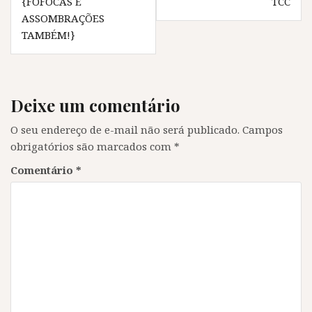
a
n
a
a
{FOFOCAS E
TCC
n
e
n
n
ASSOMBRAÇÕES
e
l
e
e
l
a
l
l
TAMBÉM!}
a
)
a
a
)
)
)
Deixe um comentário
O seu endereço de e-mail não será publicado.
Campos
obrigatórios são marcados com
*
Comentário
*