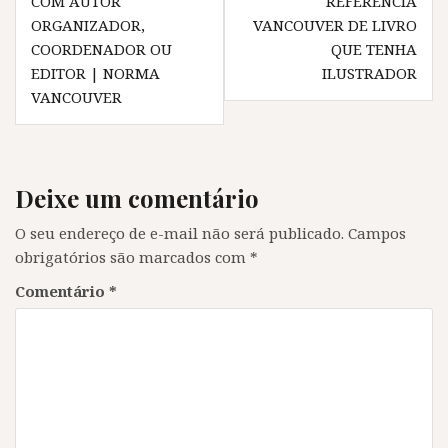
COM AUTOR
REFERÊNCIA
n
o
n
n
Post
o
v
o
o
ORGANIZADOR,
VANCOUVER DE LIVRO
v
a
v
v
a
j
a
a
COORDENADOR OU
QUE TENHA
j
a
j
j
a
n
a
a
EDITOR | NORMA
ILUSTRADOR
n
e
n
n
VANCOUVER
e
l
e
e
l
a
l
l
a
)
a
a
)
)
)
Deixe um comentário
O seu endereço de e-mail não será publicado.
Campos
obrigatórios são marcados com
*
Comentário
*