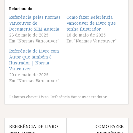
e
e
e
e
p
p
p
p
Relacionado
a
a
a
a
r
r
r
r
Referência pelas normas
Como fazer Referência
a
a
a
a
Vancouver de
c
c
c
c
Vancouver de Livro que
o
o
o
o
Documento SEM Autoria
tenha Ilustrador
m
m
m
m
p
p
p
p
23 de maio de 2025
16 de maio de 2025
a
a
a
a
Em "Normas Vancouver"
Em "Normas Vancouver"
r
r
r
r
t
t
t
t
i
i
i
i
Referência de Livro com
l
l
l
l
Autor que também é
h
h
h
h
a
a
a
a
Ilustrador | Norma
r
r
r
r
Vancouver
n
n
n
n
o
o
o
o
20 de maio de 2025
F
T
W
T
Em "Normas Vancouver"
a
w
h
e
c
i
a
l
e
t
t
e
b
t
s
g
o
e
A
r
Palavras-chave:
Livro
,
Referência Vancouver
,
tradutor
o
r
p
a
k
(
p
m
(
a
(
(
a
b
a
a
b
r
b
b
Navegação
r
e
r
r
e
e
e
e
REFERÊNCIA DE LIVRO
COMO FAZER
e
m
e
e
de
m
n
m
m