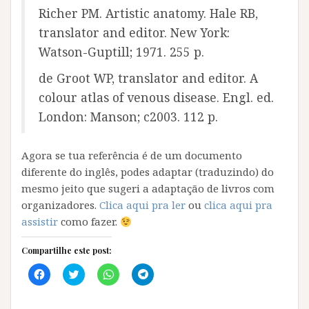
Richer PM. Artistic anatomy. Hale RB,
translator and editor. New York:
Watson-Guptill; 1971. 255 p.
de Groot WP, translator and editor. A
colour atlas of venous disease. Engl. ed.
London: Manson; c2003. 112 p.
Agora se tua referência é de um documento
diferente do inglês, podes adaptar (traduzindo) do
mesmo jeito que sugeri a adaptação de livros com
organizadores.
Clica aqui pra ler
ou
clica aqui pra
assistir
como fazer.
Compartilhe este post:
C
C
C
C
l
l
l
l
i
i
i
i
q
q
q
q
u
u
u
u