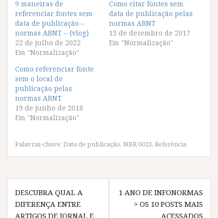
r
r
r
r
9 maneiras de
Como citar fontes sem
a
a
a
a
referenciar fontes sem
c
c
c
c
data de publicação pelas
o
o
o
o
data de publicação –
normas ABNT
m
m
m
m
p
p
p
p
normas ABNT – {vlog}
13 de dezembro de 2017
a
a
a
a
22 de julho de 2022
Em "Normalização"
r
r
r
r
t
t
t
t
Em "Normalização"
i
i
i
i
l
l
l
l
Como referenciar fonte
h
h
h
h
a
a
a
a
sem o local de
r
r
r
r
publicação pelas
n
n
n
n
o
o
o
o
normas ABNT
F
T
W
T
19 de junho de 2018
a
w
h
e
c
i
a
l
Em "Normalização"
e
t
t
e
b
t
s
g
o
e
A
r
o
r
p
a
Palavras-chave:
Data de publicação
,
NBR 6023
,
Referência
k
(
p
m
(
a
(
(
a
b
a
a
b
r
b
b
r
e
r
r
e
e
e
e
Navegação
e
m
e
e
m
n
m
m
DESCUBRA QUAL A
1 ANO DE INFONORMAS
de
n
o
n
n
o
v
o
o
DIFERENÇA ENTRE
> OS 10 POSTS MAIS
v
a
v
v
ARTIGOS DE JORNAL E
ACESSADOS
a
j
a
a