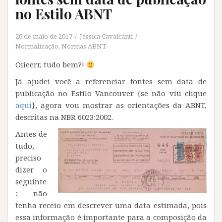
no Estilo ABNT
26 de maio de 2017
Jéssica Cavalcanti
Normalização
,
Normas ABNT
Oiieerr, tudo bem?!
Já ajudei você a referenciar fontes sem data de
publicação no Estilo Vancouver {se não viu clique
aqui
}, agora vou mostrar as orientações da ABNT,
descritas na NBR 6023:2002.
Antes de
tudo,
preciso
dizer o
seguinte
: não
tenha receio em descrever uma data estimada, pois
essa informação é importante para a composição da