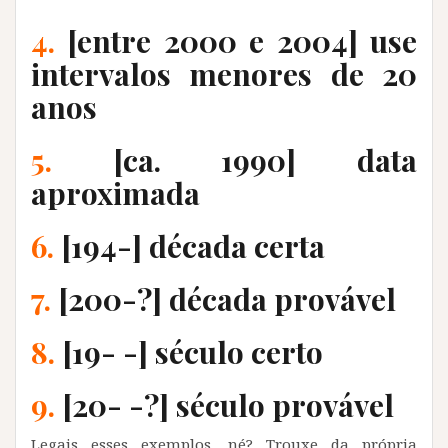
4.
[entre 2000 e 2004] use
intervalos menores de 20
anos
5.
[ca. 1990] data
aproximada
6.
[194-] década certa
7.
[200-?] década provável
8.
[19- -] século certo
9.
[20- -?] século provável
Legais esses exemplos, né? Trouxe da própria