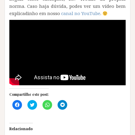
norma. Caso haja dúvida, podes ver um vídeo bem
explicadinho em nosso
canal no YouTube
.
Compartilhe este post:
C
C
C
C
l
l
l
l
i
i
i
i
q
q
q
q
u
u
u
u
e
e
e
e
p
p
p
p
Relacionado
a
a
a
a