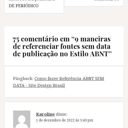
Post
j
a
j
j
DE PERIÓDICO
a
n
a
a
n
e
n
n
e
l
e
e
l
a
l
l
a
)
a
a
)
)
)
75 comentário em “
9 maneiras
de referenciar fontes sem data
de publicação no Estilo ABNT
”
Pingback:
Como fazer Referência ABNT SEM
DATA - Site Design Brasil
Karoline
disse:
1 de dezembro de 2022 às 5:40 pm