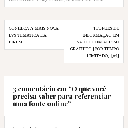
k
(
p
m
(
a
(
(
a
b
a
a
b
r
b
b
r
e
r
r
e
e
e
e
Navegação
e
m
e
e
m
n
m
m
CONHEÇA A MAIS NOVA
4 FONTES DE
de
n
o
n
n
o
v
o
o
BVS TEMÁTICA DA
INFORMAÇÃO EM
v
a
v
v
Post
BIREME
SAÚDE COM ACESSO
a
j
a
a
j
a
j
j
GRATUITO {POR TEMPO
a
n
a
a
n
e
n
n
LIMITADO} [#4]
e
l
e
e
l
a
l
l
a
)
a
a
)
)
)
3 comentário em “
O que você
precisa saber para referenciar
uma fonte online
”