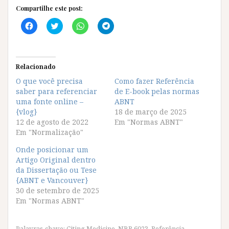
Compartilhe este post:
C
C
C
C
l
l
l
l
i
i
i
i
q
q
q
q
u
u
u
u
e
e
e
e
p
p
p
p
Relacionado
a
a
a
a
r
r
r
r
O que você precisa
Como fazer Referência
a
a
a
a
saber para referenciar
c
c
c
c
de E-book pelas normas
o
o
o
o
uma fonte online –
ABNT
m
m
m
m
p
p
p
p
{vlog}
18 de março de 2025
a
a
a
a
12 de agosto de 2022
Em "Normas ABNT"
r
r
r
r
t
t
t
t
Em "Normalização"
i
i
i
i
l
l
l
l
Onde posicionar um
h
h
h
h
a
a
a
a
Artigo Original dentro
r
r
r
r
da Dissertação ou Tese
n
n
n
n
o
o
o
o
{ABNT e Vancouver}
F
T
W
T
30 de setembro de 2025
a
w
h
e
c
i
a
l
Em "Normas ABNT"
e
t
t
e
b
t
s
g
o
e
A
r
o
r
p
a
Palavras-chave:
Citing Medicine
,
NBR 6023
,
Referência