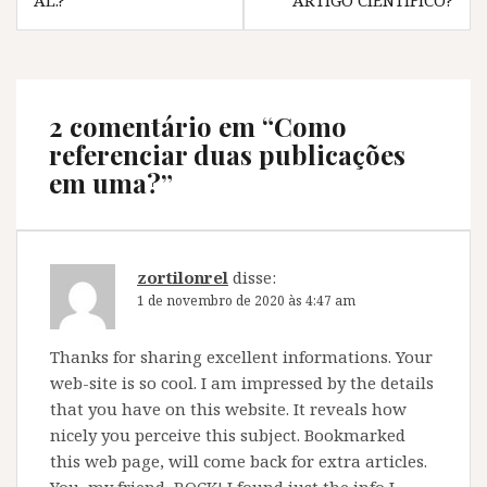
AL.?
ARTIGO CIENTÍFICO?
n
e
n
n
e
l
e
e
l
a
l
l
a
)
a
a
)
)
)
2 comentário em “
Como
referenciar duas publicações
em uma?
”
zortilonrel
disse:
1 de novembro de 2020 às 4:47 am
Thanks for sharing excellent informations. Your
web-site is so cool. I am impressed by the details
that you have on this website. It reveals how
nicely you perceive this subject. Bookmarked
this web page, will come back for extra articles.