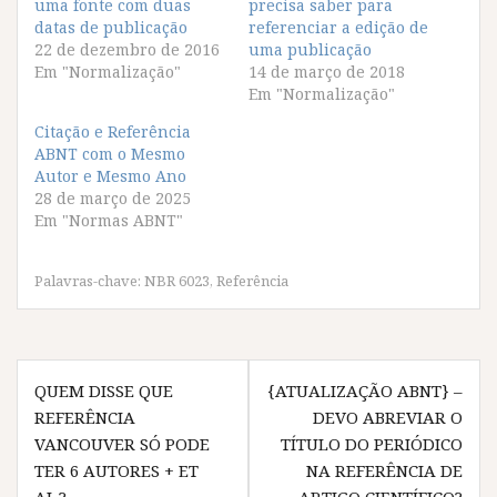
uma fonte com duas
c
c
c
c
precisa saber para
o
o
o
o
datas de publicação
referenciar a edição de
m
m
m
m
p
p
p
p
22 de dezembro de 2016
uma publicação
a
a
a
a
Em "Normalização"
14 de março de 2018
r
r
r
r
t
t
t
t
Em "Normalização"
i
i
i
i
l
l
l
l
Citação e Referência
h
h
h
h
a
a
a
a
ABNT com o Mesmo
r
r
r
r
Autor e Mesmo Ano
n
n
n
n
o
o
o
o
28 de março de 2025
F
T
W
T
Em "Normas ABNT"
a
w
h
e
c
i
a
l
e
t
t
e
b
t
s
g
o
e
A
r
Palavras-chave:
NBR 6023
,
Referência
o
r
p
a
k
(
p
m
(
a
(
(
a
b
a
a
b
r
b
b
Navegação
r
e
r
r
e
e
e
e
QUEM DISSE QUE
{ATUALIZAÇÃO ABNT} –
e
m
e
e
de
m
n
m
m
REFERÊNCIA
DEVO ABREVIAR O
n
o
n
n
Post
o
v
o
o
VANCOUVER SÓ PODE
TÍTULO DO PERIÓDICO
v
a
v
v
a
j
a
a
TER 6 AUTORES + ET
NA REFERÊNCIA DE
j
a
j
j
a
n
a
a