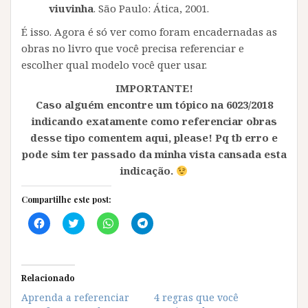
viuvinha
. São Paulo: Ática, 2001.
É isso. Agora é só ver como foram encadernadas as
obras no livro que você precisa referenciar e
escolher qual modelo você quer usar.
IMPORTANTE!
Caso alguém encontre um tópico na 6023/2018
indicando exatamente como referenciar obras
desse tipo comentem aqui, please! Pq tb erro e
pode sim ter passado da minha vista cansada esta
indicação.
Compartilhe este post:
C
C
C
C
l
l
l
l
i
i
i
i
q
q
q
q
u
u
u
u
e
e
e
e
p
p
p
p
Relacionado
a
a
a
a
r
r
r
r
Aprenda a referenciar
4 regras que você
a
a
a
a