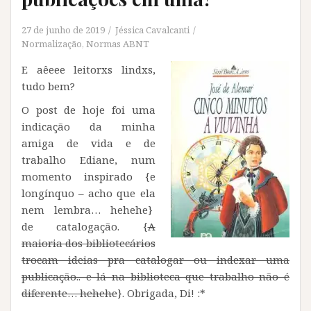
27 de junho de 2019
Jéssica Cavalcanti
Normalização
,
Normas ABNT
E aêeee leitorxs lindxs,
tudo bem?
O post de hoje foi uma
indicação da minha
amiga de vida e de
trabalho Ediane, num
momento inspirado {e
longínquo – acho que ela
nem lembra… hehehe}
de catalogação. {
A
maioria dos bibliotecários
trocam ideias pra catalogar ou indexar uma
publicação.. e lá na biblioteca que trabalho não é
diferente… hehehe
}. Obrigada, Di! :*