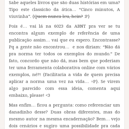
Sabe aqueles livros que são duas histórias em uma?
Tipo este classicão da ática… “Cinco minutos, A
viuvinha”. {
Quem nunca leu, hein?
:P}
Pois é… vai lá na 6023 da ABNT pra ver se tu
encontra algum exemplo de referência de uma
publicação assim… vai que eu espero.
Encontrasse?
Pq a gente não encontrou… e nos diriam: “Não dá
pra norma ter todos os exemplos do mundo.” De
fato, concordo que não dá, mas bem que poderiam
ter uma ferramenta colaborativa online com vários
exemplos, né?! {Facilitaria a vida de quem precisa
aplicar a norma uma vez na vida… =P}. Se virem
algo parecido com essa ideia, comenta aqui
embaixo, please! <3
Mas enfim… ficou a pergunta: como referenciar um
danadinho desse? Duas obras diferentes, mas do
mesmo autor na mesma encadernação? Bem… vejo
dois cenários e sugiro uma possibilidade pra cada