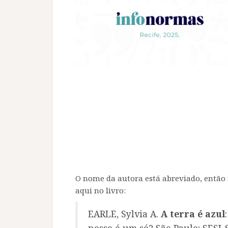
O nome da autora está abreviado, então 
aqui no livro:
EARLE, Sylvia A.
A terra é azul
nosso é um só? São Paulo: SESI-S