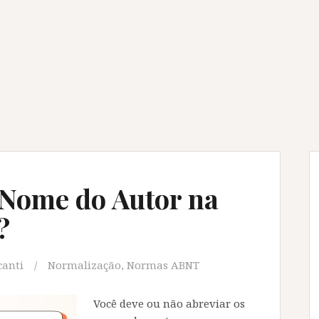
 Nome do Autor na
?
canti
Normalização
,
Normas ABNT
Você deve ou não abreviar os