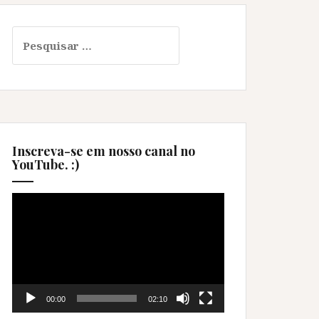
Pesquisar
por:
Inscreva-se em nosso canal no
YouTube. :)
Tocador
de
vídeo
00:00
02:10