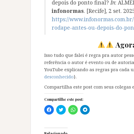
depois do ponto final?
In
: ALMEI
infonormas
. [Recife], 2 set. 20
https://www.infonormas.com.br
rodape-antes-ou-depois-do-pont
Agora
Isso tudo que falei é regra pra autor pesso
referência o autor é evento ou de autori
YouTube explicando as regras pra cada u
desconhecido
}.
Compartilha este post com seus colegas e
Compartilhe este post:
C
C
C
C
l
l
l
l
i
i
i
i
q
q
q
q
u
u
u
u
e
e
e
e
p
p
p
p
Relacionado