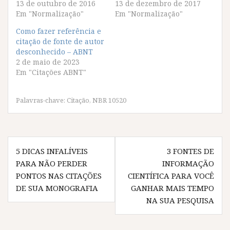
p
p
p
p
13 de outubro de 2016
13 de dezembro de 2017
a
a
a
a
Em "Normalização"
Em "Normalização"
r
r
r
r
t
t
t
t
i
i
i
i
Como fazer referência e
l
l
l
l
citação de fonte de autor
h
h
h
h
a
a
a
a
desconhecido – ABNT
r
r
r
r
2 de maio de 2023
n
n
n
n
o
o
o
o
Em "Citações ABNT"
F
T
W
T
a
w
h
e
c
i
a
l
e
t
t
e
Palavras-chave:
Citação
,
NBR 10520
b
t
s
g
o
e
A
r
o
r
p
a
k
(
p
m
(
a
(
(
a
b
a
a
Navegação
b
r
b
b
r
e
r
r
5 DICAS INFALÍVEIS
3 FONTES DE
de
e
e
e
e
PARA NÃO PERDER
e
m
e
e
INFORMAÇÃO
m
n
m
m
Post
PONTOS NAS CITAÇÕES
CIENTÍFICA PARA VOCÊ
n
o
n
n
o
v
o
o
DE SUA MONOGRAFIA
GANHAR MAIS TEMPO
v
a
v
v
a
j
a
a
NA SUA PESQUISA
j
a
j
j
a
n
a
a
n
e
n
n
e
l
e
e
l
a
l
l