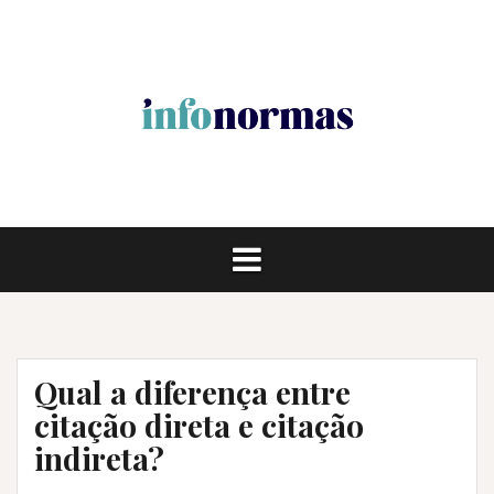
Pular
para
o
conteúdo
Qual a diferença entre
citação direta e citação
indireta?