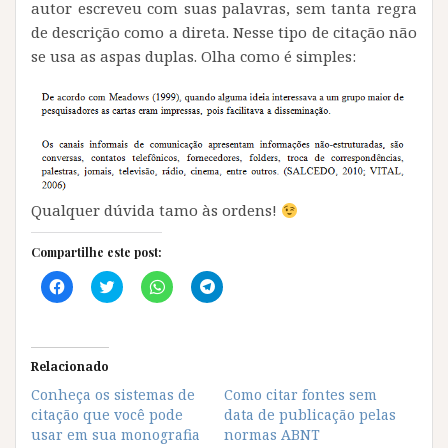
autor escreveu com suas palavras, sem tanta regra
de descrição como a direta. Nesse tipo de citação não
se usa as aspas duplas. Olha como é simples:
Qualquer dúvida tamo às ordens!
Compartilhe este post:
C
C
C
C
l
l
l
l
i
i
i
i
q
q
q
q
u
u
u
u
e
e
e
e
p
p
p
p
Relacionado
a
a
a
a
r
r
r
r
Conheça os sistemas de
Como citar fontes sem
a
a
a
a
citação que você pode
c
c
c
c
data de publicação pelas
o
o
o
o
usar em sua monografia
normas ABNT
m
m
m
m