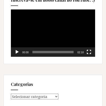
Inscreva-se em nosso canal no YouTube. :)
Tocador
de
vídeo
00:00
02:10
Categorias
Categorias