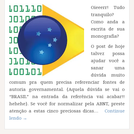
Oieeerr! Tudo
tranquilo?
Como anda a
escrita de sua
monografia?
O post de hoje
talvez possa
ajudar você a
sanar uma
dúvida muito
comum pra quem precisa referenciar fontes de
autoria governamental. {Aquela dúvida se vai o
“BRASIL” na entrada da referência vai acabar!!
hehehe}. Se você for normalizar pela ABNT, preste
atenção a estas cinco preciosas dicas…
Continue
“5
lendo
→
dicas
para