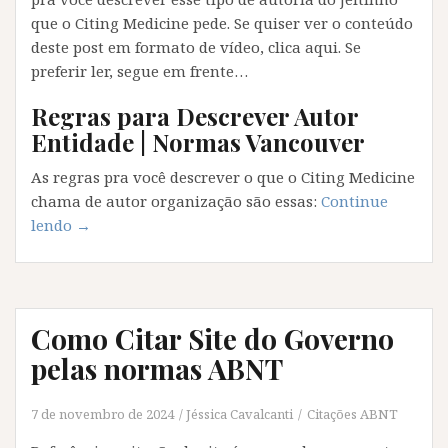
que o Citing Medicine pede. Se quiser ver o conteúdo
deste post em formato de vídeo, clica aqui. Se
preferir ler, segue em frente…
Regras para Descrever Autor
Entidade | Normas Vancouver
As regras pra você descrever o que o Citing Medicine
chama de autor organização são essas:
Continue
“9
lendo
→
regras
para
Descrever
Autor
Como Citar Site do Governo
Instituição
pelas normas ABNT
na
Referência
7 de novembro de 2024
Jéssica Cavalcanti
Citações ABNT
Vancouver”