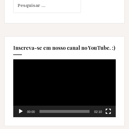
Pesquisar
por:
Inscreva-se em nosso canal no YouTube. :)
Tocador
de
vídeo
00:00
02:10