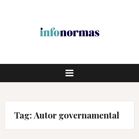
Pular
para
o
conteúdo
Tag:
Autor governamental