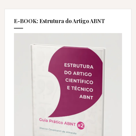
referenciar
fontes
de
E-BOOK: Estrutura do Artigo ABNT
autoria
governamental”