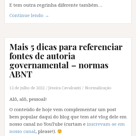
E tem outra regrinha diferente também…
“Como
Continue lendo
→
referenciar
site
do
Mais 5 dicas para referenciar
governo
–
fontes de autoria
normas
governamental – normas
Vancouver”
ABNT
12 de julho de 2022
Jéssica Cavalcanti
Normalização
Alô, alô, pessoal!
O conteúdo de hoje vem complementar um post
bem popular daqui do blog que tem até vlog dele em
nosso canal no YouTube (curtam e
inscrevam-se em
nosso canal
, please!).