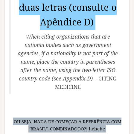
duas letras (consulte o
Apêndice D)
When citing organizations that are
national bodies such as government
agencies, if a nationality is not part of the
name, place the country in parentheses
after the name, using the two-letter ISO
country code (see Appendix D)
– CITING
MEDICINE
OU SEJA: NADA DE COMEÇAR A REFERÊNCIA COM
“BRASIL”. COMBINADOOO?! hehehe