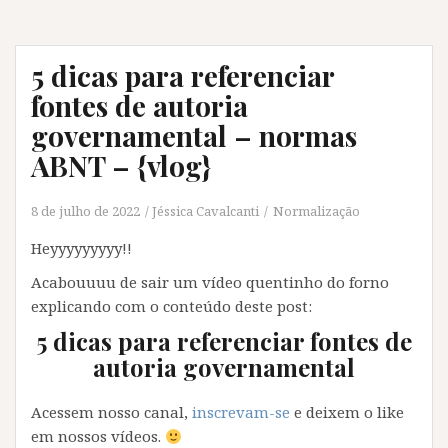
dicas
para
referenciar
5 dicas para referenciar
fontes
fontes de autoria
de
governamental – normas
autoria
governamental
ABNT – {vlog}
–
normas
8 de julho de 2022
Jéssica Cavalcanti
Normalização
ABNT”
Heyyyyyyyyy!!
Acabouuuu de sair um vídeo quentinho do forno
explicando com o conteúdo deste post:
5 dicas para referenciar fontes de
autoria governamental
Acessem nosso canal,
inscrevam-se
e deixem o like
em nossos vídeos.