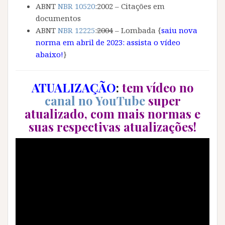
ABNT
NBR 10520
:2002 – Citações em
documentos
ABNT
NBR 12225
:
2004
– Lombada {
saiu nova
norma em abril de 2023: assista o vídeo
abaixo!
}
ATUALIZAÇÃO
:
tem vídeo no
canal no YouTube
super
atualizado, com mais normas e
suas respectivas atualizações!