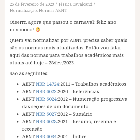
25 de fevereiro de 2023
Jéssica Cavalcanti
Normalização
,
Normas ABNT
Oieerrr, agora que passou o carnaval: feliz ano
novooooo!
Quem vai normalizar por ABNT precisa saber quais
são as normas mais atualizadas. Então vou falar
aqui das normas para trabalhos acadêmicos mais
atuais até hoje – 28/fev./2023.
São as seguintes:
ABNT
NBR 14724
:2011 – Trabalhos acadêmicos
ABNT
NBR 6023
:2020 – Referências
ABNT
NBR 6024
:2012 – Numeração progressiva
das seções de um documento
ABNT
NBR 6027
:2012 – Sumário
ABNT
NBR 6028
:2021 – Resumo, resenha e
recensão
ABNT
NBR 6034
:2004 – Índice