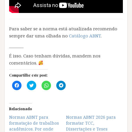
Para saber se a norma está atualizada recomendo
sempre dar uma olhada no
Catálogo ABNT
.
_______
É isso. Caso tenham dúvidas, mandem nos
comentários.
Compartilhe este post:
C
C
C
C
l
l
l
l
i
i
i
i
q
q
q
q
u
u
u
u
e
e
e
e
p
p
p
p
Relacionado
a
a
a
a
r
r
r
r
Normas ABNT para
Normas ABNT 2026 para
a
a
a
a
formatação de trabalhos
c
c
c
c
formatar TCC,
o
o
o
o
acadêmicos. Por onde
Dissertações e Teses
m
m
m
m