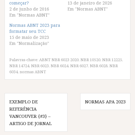
p
p
p
p
começar?
13 de janeiro de 2026
a
a
a
a
2 de junho de 2016
Em "Normas ABNT"
r
r
r
r
t
t
t
t
Em "Normas ABNT"
i
i
i
i
l
l
l
l
Normas ABNT 2023 para
h
h
h
h
a
a
a
a
formatar seu TCC
r
r
r
r
15 de maio de 2023
n
n
n
n
o
o
o
o
Em "Normalização"
F
T
W
T
a
w
h
e
c
i
a
l
e
t
t
e
Palavras-chave:
ABNT NBR 6023 2020
,
NBR 10520
,
NBR 12225
,
b
t
s
g
o
e
A
r
NBR 14724
,
NBR 6023
,
NBR 6024
,
NBR 6027
,
NBR 6028
,
NBR
o
r
p
a
6034
,
normas ABNT
k
(
p
m
(
a
(
(
a
b
a
a
b
r
b
b
r
e
r
r
e
e
e
e
Navegação
e
m
e
e
m
n
m
m
EXEMPLO DE
NORMAS APA 2023
de
n
o
n
n
o
v
o
o
REFERÊNCIA
v
a
v
v
Post
VANCOUVER {#3} –
a
j
a
a
j
a
j
j
ARTIGO DE JORNAL
a
n
a
a
n
e
n
n
e
l
e
e