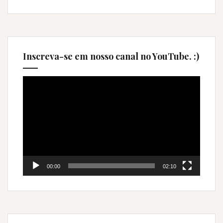
Inscreva-se em nosso canal no YouTube. :)
Tocador
de
vídeo
00:00
02:10