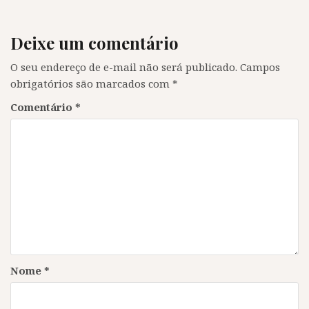
l
a
l
l
a
)
a
a
)
)
)
Deixe um comentário
O seu endereço de e-mail não será publicado.
Campos
obrigatórios são marcados com
*
Comentário
*
Nome
*